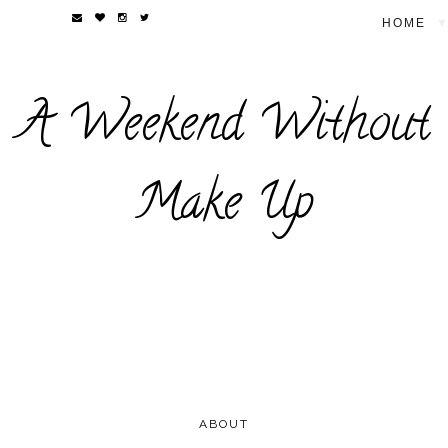
▼
A Weekend Without
Make Up
ABOUT