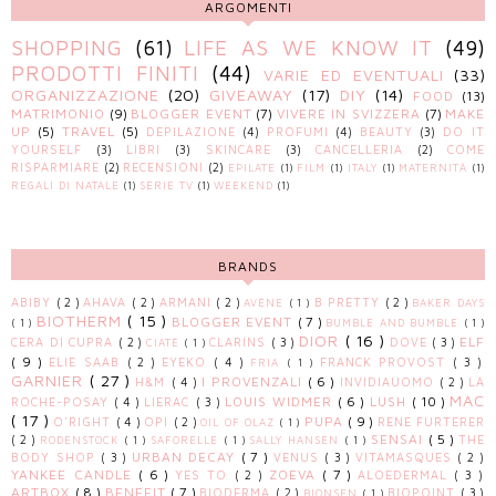
ARGOMENTI
SHOPPING
(61)
LIFE AS WE KNOW IT
(49)
PRODOTTI FINITI
(44)
VARIE ED EVENTUALI
(33)
ORGANIZZAZIONE
(20)
GIVEAWAY
(17)
DIY
(14)
FOOD
(13)
MATRIMONIO
(9)
BLOGGER EVENT
(7)
VIVERE IN SVIZZERA
(7)
MAKE
UP
(5)
TRAVEL
(5)
DEPILAZIONE
(4)
PROFUMI
(4)
BEAUTY
(3)
DO IT
YOURSELF
(3)
LIBRI
(3)
SKINCARE
(3)
CANCELLERIA
(2)
COME
RISPARMIARE
(2)
RECENSIONI
(2)
EPILATE
(1)
FILM
(1)
ITALY
(1)
MATERNITÀ
(1)
REGALI DI NATALE
(1)
SERIE TV
(1)
WEEKEND
(1)
BRANDS
ABIBY
( 2 )
AHAVA
( 2 )
ARMANI
( 2 )
B PRETTY
( 2 )
AVÈNE
( 1 )
BAKER DAYS
BIOTHERM
( 15 )
BLOGGER EVENT
( 7 )
( 1 )
BUMBLE AND BUMBLE
( 1 )
DIOR
( 16 )
ELF
CERA DI CUPRA
( 2 )
CLARINS
( 3 )
DOVE
( 3 )
CIATÈ
( 1 )
( 9 )
ELIE SAAB
( 2 )
EYEKO
( 4 )
FRANCK PROVOST
( 3 )
FRIA
( 1 )
GARNIER
( 27 )
I PROVENZALI
( 6 )
H&M
( 4 )
INVIDIAUOMO
( 2 )
LA
MAC
LOUIS WIDMER
( 6 )
LUSH
( 10 )
ROCHE-POSAY
( 4 )
LIERAC
( 3 )
( 17 )
PUPA
( 9 )
O'RIGHT
( 4 )
OPI
( 2 )
RENE FURTERER
OIL OF OLAZ
( 1 )
SENSAI
( 5 )
( 2 )
THE
RODENSTOCK
( 1 )
SAFORELLE
( 1 )
SALLY HANSEN
( 1 )
URBAN DECAY
( 7 )
BODY SHOP
( 3 )
VENUS
( 3 )
VITAMASQUES
( 2 )
YANKEE CANDLE
( 6 )
ZOEVA
( 7 )
YES TO
( 2 )
ALOEDERMAL
( 3 )
ARTBOX
( 8 )
BENEFIT
( 7 )
BIODERMA
( 2 )
BIOPOINT
( 3 )
BIONSEN
( 1 )