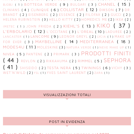
CHANEL
( 15 )
BOTTEGA VERDE
( 9 )
BULGARI
( 3 )
BJOBJ
( 1 )
COLLISTAR
( 12 )
CLINIQUE
( 6 )
DIKSON
( 7 )
CLINIANS
( 4 )
DR.
BRANDT
( 2 )
EISENBERG
( 2 )
ESSENCE
( 2 )
FILOFAX
( 2 )
GUCCI
( 2 )
HELENA RUBINSTEIN
( 3 )
HELLO KITTY
( 2 )
HOMEDICS ME
( 2 )
IKEA
( 2 )
KIKO
( 37 )
KIEHL'S
( 13 )
JOHN FRIEDA
( 2 )
IMETEC
( 1 )
L'ERBOLARIO
( 12 )
L'OREAL
( 10 )
L'OCCITANE
( 3 )
LADUREE
( 2 )
LANCOME
( 9 )
LEONOR GREYL
( 2 )
MAKE UP
LANCASTER
( 1 )
LYCIA
( 1 )
MAYBELLINE
( 14 )
MEDITERRANEA
( 18 )
FOR EVER
( 3 )
MODES4U
( 11 )
MOLESKINE
( 3 )
NATURA VERDE
( 1 )
NEVE MAKE UP
( 1 )
PRODOTTI FINITI
NIVEA
( 5 )
PANTENE
( 2 )
PRIMARK
( 3 )
( 44 )
SEPHORA
RIMMEL
( 5 )
REVLON
( 2 )
RIKKAHUMA
( 2 )
( 41 )
TESTA NERA
( 5 )
TWININGS
( 6 )
SHISEIDO
( 2 )
VICHY
( 3 )
WET'N'WILD
( 2 )
YVES SAINT LAURENT
( 2 )
YSL
( 1 )
ZARA
( 1 )
VISUALIZZAZIONI TOTALI
POST IN EVIDENZA