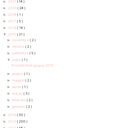
2021
( 14 )
►
2020
( 24 )
►
2018
( 1 )
►
2017
( 5 )
►
2016
( 14 )
►
2015
( 21 )
▼
novembre
( 2 )
►
ottobre
( 2 )
►
settembre
( 5 )
►
luglio
( 1 )
▼
Prodotti finiti giugno 2015
giugno
( 1 )
►
maggio
( 2 )
►
aprile
( 1 )
►
marzo
( 3 )
►
febbraio
( 2 )
►
gennaio
( 2 )
►
2014
( 50 )
►
2013
( 200 )
►
2012
( 18 )