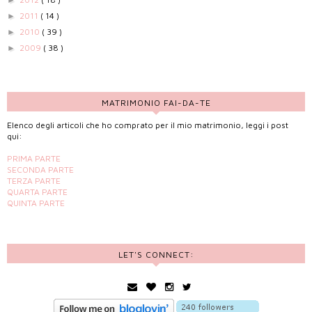
►
2011
( 14 )
►
2010
( 39 )
►
2009
( 38 )
►
MATRIMONIO FAI-DA-TE
Elenco degli articoli che ho comprato per il mio matrimonio, leggi i post
qui:
PRIMA PARTE
SECONDA PARTE
TERZA PARTE
QUARTA PARTE
QUINTA PARTE
LET'S CONNECT: