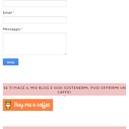
Email
*
Messaggio
*
SE TI PIACE IL MIO BLOG E VUOI SOSTENERMI, PUOI OFFRIRMI UN
CAFFÈ!