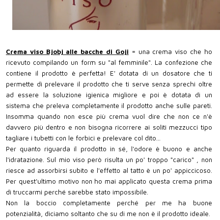
Crema viso Bjobj alle bacche di Goji
= una crema viso che ho
ricevuto compilando un form su "al femminile". La confezione che
contiene il prodotto è perfetta! E' dotata di un dosatore che ti
permette di prelevare il prodotto che ti serve senza sprechi oltre
ad essere la soluzione igienica migliore e poi è dotata di un
sistema che preleva completamente il prodotto anche sulle pareti.
Insomma quando non esce più crema vuol dire che non ce n'è
davvero più dentro e non bisogna ricorrere ai soliti mezzucci tipo
tagliare i tubetti con le forbici e prelevare col dito...
Per quanto riguarda il prodotto in sé, l'odore è buono e anche
l'idratazione. Sul mio viso però risulta un po' troppo "carico" , non
riesce ad assorbirsi subito e l'effetto al tatto è un po' appiccicoso.
Per quest'ultimo motivo non ho mai applicato questa crema prima
di truccarmi perché sarebbe stato impossibile.
Non la boccio completamente perché per me ha buone
potenzialità, diciamo soltanto che su di me non è il prodotto ideale.