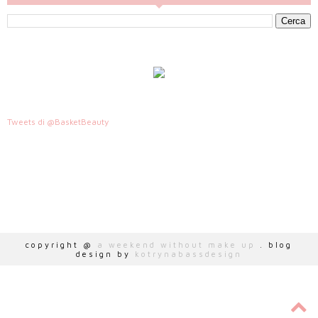
Tweets di @BasketBeauty
HTTP://WWW.AWEEKENDWITHOUTMAKEUP.COM
copyright @
a weekend without make up
. blog
design by
kotrynabassdesign