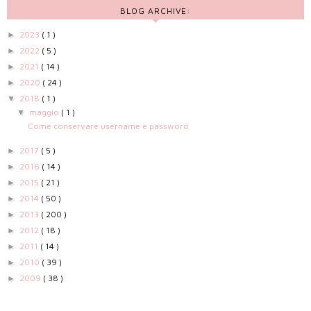
BLOG ARCHIVE:
2023
( 1 )
►
2022
( 5 )
►
2021
( 14 )
►
2020
( 24 )
►
2018
( 1 )
▼
maggio
( 1 )
▼
Come conservare username e password
2017
( 5 )
►
2016
( 14 )
►
2015
( 21 )
►
2014
( 50 )
►
2013
( 200 )
►
2012
( 18 )
►
2011
( 14 )
►
2010
( 39 )
►
2009
( 38 )
►