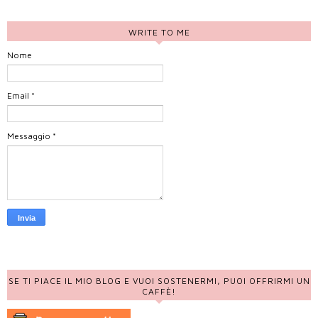
WRITE TO ME
Nome
Email
*
Messaggio
*
SE TI PIACE IL MIO BLOG E VUOI SOSTENERMI, PUOI OFFRIRMI UN
CAFFÈ!