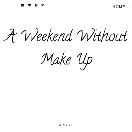
▼
A Weekend Without
Make Up
ABOUT