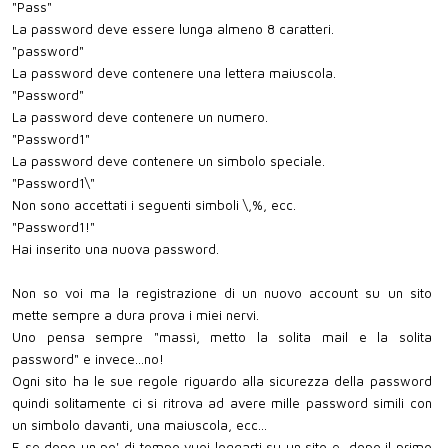
"Pass"
La password deve essere lunga almeno 8 caratteri.
"password"
La password deve contenere una lettera maiuscola.
"Password"
La password deve contenere un numero.
"Password1"
La password deve contenere un simbolo speciale.
"Password1\"
Non sono accettati i seguenti simboli \,%, ecc.
"Password1!"
Hai inserito una nuova password.
Non so voi ma la registrazione di un nuovo account su un sito
mette sempre a dura prova i miei nervi.
Uno pensa sempre "massì, metto la solita mail e la solita
password" e invece...no!
Ogni sito ha le sue regole riguardo alla sicurezza della password
quindi solitamente ci si ritrova ad avere mille password simili con
un simbolo davanti, una maiuscola, ecc...
E se dopo un po' di tempo vuoi loggarti su un sito e, dopo il primo