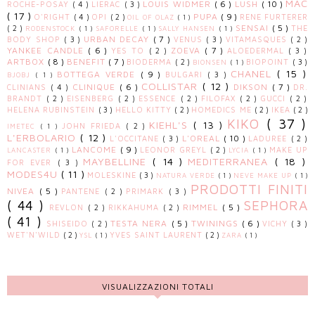
MAC
LOUIS WIDMER
( 6 )
LUSH
( 10 )
ROCHE-POSAY
( 4 )
LIERAC
( 3 )
( 17 )
PUPA
( 9 )
O'RIGHT
( 4 )
OPI
( 2 )
RENE FURTERER
OIL OF OLAZ
( 1 )
SENSAI
( 5 )
( 2 )
THE
RODENSTOCK
( 1 )
SAFORELLE
( 1 )
SALLY HANSEN
( 1 )
URBAN DECAY
( 7 )
BODY SHOP
( 3 )
VENUS
( 3 )
VITAMASQUES
( 2 )
YANKEE CANDLE
( 6 )
ZOEVA
( 7 )
YES TO
( 2 )
ALOEDERMAL
( 3 )
ARTBOX
( 8 )
BENEFIT
( 7 )
BIODERMA
( 2 )
BIOPOINT
( 3 )
BIONSEN
( 1 )
CHANEL
( 15 )
BOTTEGA VERDE
( 9 )
BULGARI
( 3 )
BJOBJ
( 1 )
COLLISTAR
( 12 )
CLINIQUE
( 6 )
DIKSON
( 7 )
CLINIANS
( 4 )
DR.
BRANDT
( 2 )
EISENBERG
( 2 )
ESSENCE
( 2 )
FILOFAX
( 2 )
GUCCI
( 2 )
HELENA RUBINSTEIN
( 3 )
HELLO KITTY
( 2 )
HOMEDICS ME
( 2 )
IKEA
( 2 )
KIKO
( 37 )
KIEHL'S
( 13 )
JOHN FRIEDA
( 2 )
IMETEC
( 1 )
L'ERBOLARIO
( 12 )
L'OREAL
( 10 )
L'OCCITANE
( 3 )
LADUREE
( 2 )
LANCOME
( 9 )
LEONOR GREYL
( 2 )
MAKE UP
LANCASTER
( 1 )
LYCIA
( 1 )
MAYBELLINE
( 14 )
MEDITERRANEA
( 18 )
FOR EVER
( 3 )
MODES4U
( 11 )
MOLESKINE
( 3 )
NATURA VERDE
( 1 )
NEVE MAKE UP
( 1 )
PRODOTTI FINITI
NIVEA
( 5 )
PANTENE
( 2 )
PRIMARK
( 3 )
( 44 )
SEPHORA
RIMMEL
( 5 )
REVLON
( 2 )
RIKKAHUMA
( 2 )
( 41 )
TESTA NERA
( 5 )
TWININGS
( 6 )
SHISEIDO
( 2 )
VICHY
( 3 )
WET'N'WILD
( 2 )
YVES SAINT LAURENT
( 2 )
YSL
( 1 )
ZARA
( 1 )
VISUALIZZAZIONI TOTALI