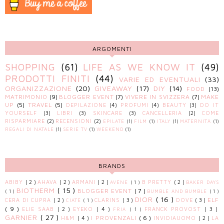
ARGOMENTI
SHOPPING
(61)
LIFE AS WE KNOW IT
(49)
PRODOTTI FINITI
(44)
VARIE ED EVENTUALI
(33)
ORGANIZZAZIONE
(20)
GIVEAWAY
(17)
DIY
(14)
FOOD
(13)
MATRIMONIO
(9)
BLOGGER EVENT
(7)
VIVERE IN SVIZZERA
(7)
MAKE
UP
(5)
TRAVEL
(5)
DEPILAZIONE
(4)
PROFUMI
(4)
BEAUTY
(3)
DO IT
YOURSELF
(3)
LIBRI
(3)
SKINCARE
(3)
CANCELLERIA
(2)
COME
RISPARMIARE
(2)
RECENSIONI
(2)
EPILATE
(1)
FILM
(1)
ITALY
(1)
MATERNITÀ
(1)
REGALI DI NATALE
(1)
SERIE TV
(1)
WEEKEND
(1)
BRANDS
ABIBY
( 2 )
AHAVA
( 2 )
ARMANI
( 2 )
B PRETTY
( 2 )
AVÈNE
( 1 )
BAKER DAYS
BIOTHERM
( 15 )
BLOGGER EVENT
( 7 )
( 1 )
BUMBLE AND BUMBLE
( 1 )
DIOR
( 16 )
ELF
CERA DI CUPRA
( 2 )
CLARINS
( 3 )
DOVE
( 3 )
CIATÈ
( 1 )
( 9 )
ELIE SAAB
( 2 )
EYEKO
( 4 )
FRANCK PROVOST
( 3 )
FRIA
( 1 )
GARNIER
( 27 )
I PROVENZALI
( 6 )
H&M
( 4 )
INVIDIAUOMO
( 2 )
LA