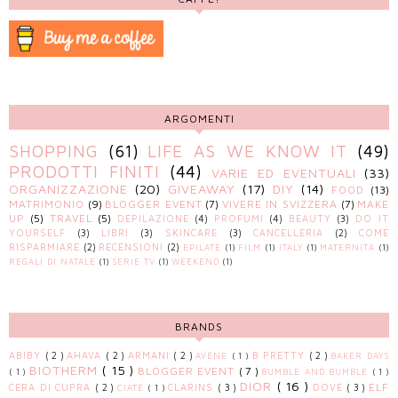
ARGOMENTI
SHOPPING
(61)
LIFE AS WE KNOW IT
(49)
PRODOTTI FINITI
(44)
VARIE ED EVENTUALI
(33)
ORGANIZZAZIONE
(20)
GIVEAWAY
(17)
DIY
(14)
FOOD
(13)
MATRIMONIO
(9)
BLOGGER EVENT
(7)
VIVERE IN SVIZZERA
(7)
MAKE
UP
(5)
TRAVEL
(5)
DEPILAZIONE
(4)
PROFUMI
(4)
BEAUTY
(3)
DO IT
YOURSELF
(3)
LIBRI
(3)
SKINCARE
(3)
CANCELLERIA
(2)
COME
RISPARMIARE
(2)
RECENSIONI
(2)
EPILATE
(1)
FILM
(1)
ITALY
(1)
MATERNITÀ
(1)
REGALI DI NATALE
(1)
SERIE TV
(1)
WEEKEND
(1)
BRANDS
ABIBY
( 2 )
AHAVA
( 2 )
ARMANI
( 2 )
B PRETTY
( 2 )
AVÈNE
( 1 )
BAKER DAYS
BIOTHERM
( 15 )
BLOGGER EVENT
( 7 )
( 1 )
BUMBLE AND BUMBLE
( 1 )
DIOR
( 16 )
ELF
CERA DI CUPRA
( 2 )
CLARINS
( 3 )
DOVE
( 3 )
CIATÈ
( 1 )