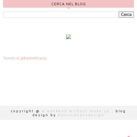
CERCA NEL BLOG
Tweets di @BasketBeauty
HTTP://WWW.AWEEKENDWITHOUTMAKEUP.COM
copyright @
a weekend without make up
. blog
design by
kotrynabassdesign