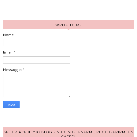
WRITE TO ME
Nome
Email
*
Messaggio
*
SE TI PIACE IL MIO BLOG E VUOI SOSTENERMI, PUOI OFFRIRMI UN
CAFFÈ!