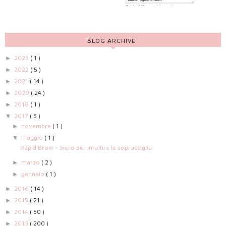
BLOG ARCHIVE:
2023
( 1 )
►
2022
( 5 )
►
2021
( 14 )
►
2020
( 24 )
►
2018
( 1 )
►
2017
( 5 )
▼
novembre
( 1 )
►
maggio
( 1 )
▼
Rapid Brow - Siero per infoltire le sopracciglia
marzo
( 2 )
►
gennaio
( 1 )
►
2016
( 14 )
►
2015
( 21 )
►
2014
( 50 )
►
2013
( 200 )
►