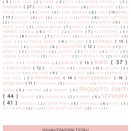
( 9 )
ELIE SAAB
( 2 )
EYEKO
( 4 )
FRANCK PROVOST
( 3 )
FRIA
( 1 )
GARNIER
( 27 )
I PROVENZALI
( 6 )
H&M
( 4 )
INVIDIAUOMO
( 2 )
LA
MAC
LOUIS WIDMER
( 6 )
LUSH
( 10 )
ROCHE-POSAY
( 4 )
LIERAC
( 3 )
( 17 )
PUPA
( 9 )
O'RIGHT
( 4 )
OPI
( 2 )
RENE FURTERER
OIL OF OLAZ
( 1 )
SENSAI
( 5 )
( 2 )
THE
RODENSTOCK
( 1 )
SAFORELLE
( 1 )
SALLY HANSEN
( 1 )
URBAN DECAY
( 7 )
BODY SHOP
( 3 )
VENUS
( 3 )
VITAMASQUES
( 2 )
YANKEE CANDLE
( 6 )
ZOEVA
( 7 )
YES TO
( 2 )
ALOEDERMAL
( 3 )
ARTBOX
( 8 )
BENEFIT
( 7 )
BIODERMA
( 2 )
BIOPOINT
( 3 )
BIONSEN
( 1 )
CHANEL
( 15 )
BOTTEGA VERDE
( 9 )
BULGARI
( 3 )
BJOBJ
( 1 )
COLLISTAR
( 12 )
CLINIQUE
( 6 )
DIKSON
( 7 )
CLINIANS
( 4 )
DR.
BRANDT
( 2 )
EISENBERG
( 2 )
ESSENCE
( 2 )
FILOFAX
( 2 )
GUCCI
( 2 )
HELENA RUBINSTEIN
( 3 )
HELLO KITTY
( 2 )
HOMEDICS ME
( 2 )
IKEA
( 2 )
KIKO
( 37 )
KIEHL'S
( 13 )
JOHN FRIEDA
( 2 )
IMETEC
( 1 )
L'ERBOLARIO
( 12 )
L'OREAL
( 10 )
L'OCCITANE
( 3 )
LADUREE
( 2 )
LANCOME
( 9 )
LEONOR GREYL
( 2 )
MAKE UP
LANCASTER
( 1 )
LYCIA
( 1 )
MAYBELLINE
( 14 )
MEDITERRANEA
( 18 )
FOR EVER
( 3 )
MODES4U
( 11 )
MOLESKINE
( 3 )
NATURA VERDE
( 1 )
NEVE MAKE UP
( 1 )
PRODOTTI FINITI
NIVEA
( 5 )
PANTENE
( 2 )
PRIMARK
( 3 )
( 44 )
SEPHORA
RIMMEL
( 5 )
REVLON
( 2 )
RIKKAHUMA
( 2 )
( 41 )
TESTA NERA
( 5 )
TWININGS
( 6 )
SHISEIDO
( 2 )
VICHY
( 3 )
WET'N'WILD
( 2 )
YVES SAINT LAURENT
( 2 )
YSL
( 1 )
ZARA
( 1 )
VISUALIZZAZIONI TOTALI