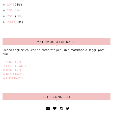
2012
( 18 )
►
2011
( 14 )
►
2010
( 39 )
►
2009
( 38 )
►
MATRIMONIO FAI-DA-TE
Elenco degli articoli che ho comprato per il mio matrimonio, leggi i post
qui:
PRIMA PARTE
SECONDA PARTE
TERZA PARTE
QUARTA PARTE
QUINTA PARTE
LET'S CONNECT: