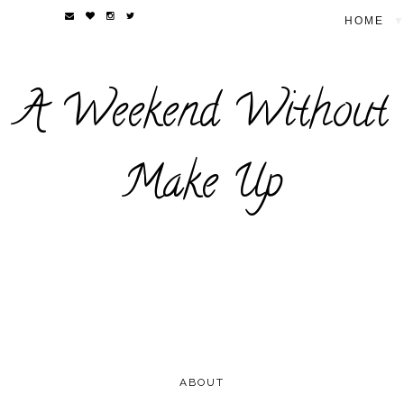
▼
A Weekend Without
Make Up
ABOUT