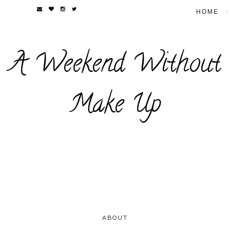
▼
A Weekend Without
Make Up
ABOUT