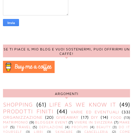
SE TI PIACE IL MIO BLOG E VUOI SOSTENERMI, PUOI OFFRIRMI UN
CAFFÈ!
ARGOMENTI
SHOPPING
(61)
LIFE AS WE KNOW IT
(49)
PRODOTTI FINITI
(44)
VARIE ED EVENTUALI
(33)
ORGANIZZAZIONE
(20)
GIVEAWAY
(17)
DIY
(14)
FOOD
(13)
MATRIMONIO
(9)
BLOGGER EVENT
(7)
VIVERE IN SVIZZERA
(7)
MAKE
UP
(5)
TRAVEL
(5)
DEPILAZIONE
(4)
PROFUMI
(4)
BEAUTY
(3)
DO IT
YOURSELF
(3)
LIBRI
(3)
SKINCARE
(3)
CANCELLERIA
(2)
COME