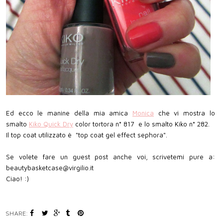
Ed ecco le manine della mia amica
Monica
che vi mostra lo
smalto
Kiko Quick Dry
color tortora n° 817 e lo smalto Kiko n° 282.
Il top coat utilizzato è "top coat gel effect sephora".
Se volete fare un guest post anche voi, scrivetemi pure a:
beautybasketcase@virgilio.it
Ciao! :)
SHARE: