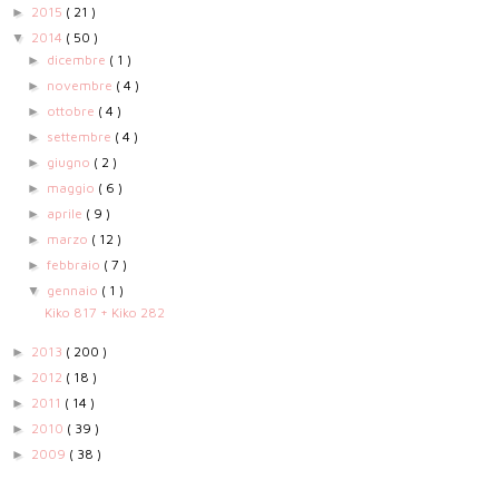
2015
( 21 )
►
2014
( 50 )
▼
dicembre
( 1 )
►
novembre
( 4 )
►
ottobre
( 4 )
►
settembre
( 4 )
►
giugno
( 2 )
►
maggio
( 6 )
►
aprile
( 9 )
►
marzo
( 12 )
►
febbraio
( 7 )
►
gennaio
( 1 )
▼
Kiko 817 + Kiko 282
2013
( 200 )
►
2012
( 18 )
►
2011
( 14 )
►
2010
( 39 )
►
2009
( 38 )
►