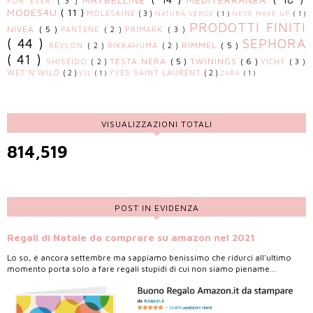
FOR EVER
( 3 )
MODES4U
( 11 )
MOLESKINE
( 3 )
NATURA VERDE
( 1 )
NEVE MAKE UP
( 1 )
PRODOTTI FINITI
NIVEA
( 5 )
PANTENE
( 2 )
PRIMARK
( 3 )
( 44 )
SEPHORA
RIMMEL
( 5 )
REVLON
( 2 )
RIKKAHUMA
( 2 )
( 41 )
TESTA NERA
( 5 )
TWININGS
( 6 )
SHISEIDO
( 2 )
VICHY
( 3 )
WET'N'WILD
( 2 )
YVES SAINT LAURENT
( 2 )
YSL
( 1 )
ZARA
( 1 )
VISUALIZZAZIONI TOTALI
814,519
POST IN EVIDENZA
Regali di Natale da comprare su amazon nel 2021
Lo so, è ancora settembre ma sappiamo benissimo che ridurci all'ultimo
momento porta solo a fare regali stupidi di cui non siamo piename...