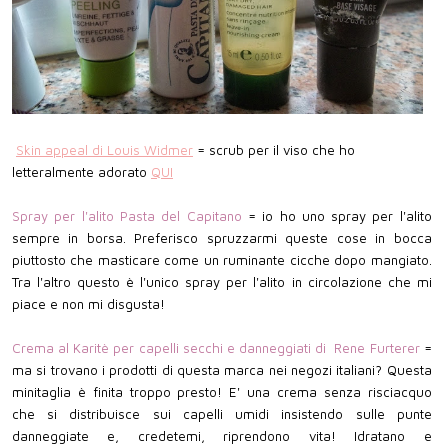
Skin appeal di Louis Widmer
= scrub per il viso che ho
letteralmente adorato
QUI
Spray per l'alito Pasta del Capitano
= io ho uno spray per l'alito
sempre in borsa. Preferisco spruzzarmi queste cose in bocca
piuttosto che masticare come un ruminante cicche dopo mangiato.
Tra l'altro questo è l'unico spray per l'alito in circolazione che mi
piace e non mi disgusta!
Crema al Karitè per capelli secchi e danneggiati di Rene Furterer
=
ma si trovano i prodotti di questa marca nei negozi italiani? Questa
minitaglia è finita troppo presto! E' una crema senza risciacquo
che si distribuisce sui capelli umidi insistendo sulle punte
danneggiate e, credetemi, riprendono vita! Idratano e