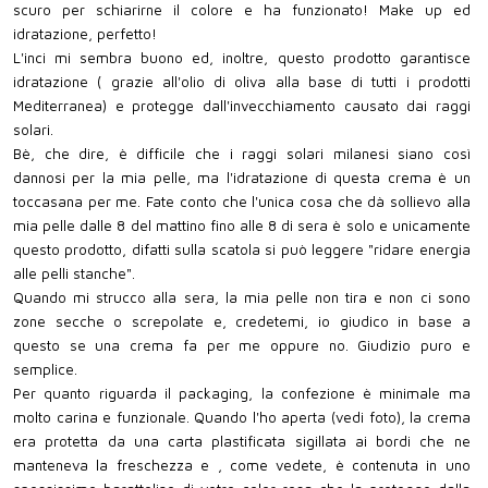
scuro per schiarirne il colore e ha funzionato! Make up ed
idratazione, perfetto!
L'inci mi sembra buono ed, inoltre, questo prodotto garantisce
idratazione ( grazie all'olio di oliva alla base di tutti i prodotti
Mediterranea) e protegge dall'invecchiamento causato dai raggi
solari.
Bè, che dire, è difficile che i raggi solari milanesi siano così
dannosi per la mia pelle, ma l'idratazione di questa crema è un
toccasana per me. Fate conto che l'unica cosa che dà sollievo alla
mia pelle dalle 8 del mattino fino alle 8 di sera è solo e unicamente
questo prodotto, difatti sulla scatola si può leggere "ridare energia
alle pelli stanche".
Quando mi strucco alla sera, la mia pelle non tira e non ci sono
zone secche o screpolate e, credetemi, io giudico in base a
questo se una crema fa per me oppure no. Giudizio puro e
semplice.
Per quanto riguarda il packaging, la confezione è minimale ma
molto carina e funzionale. Quando l'ho aperta (vedi foto), la crema
era protetta da una carta plastificata sigillata ai bordi che ne
manteneva la freschezza e , come vedete, è contenuta in uno