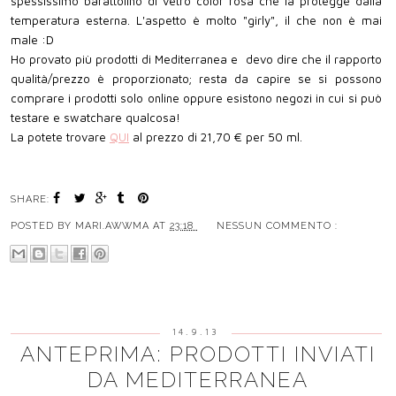
spessissimo barattolino di vetro color rosa che la protegge dalla
temperatura esterna. L'aspetto è molto "girly", il che non è mai
male :D
Ho provato più prodotti di Mediterranea e devo dire che il rapporto
qualità/prezzo è proporzionato; resta da capire se si possono
comprare i prodotti solo online oppure esistono negozi in cui si può
testare e swatchare qualcosa!
La potete trovare
QUI
al prezzo di 21,70 € per 50 ml.
SHARE:
POSTED BY
MARI.AWWMA
AT
23:18
NESSUN COMMENTO :
14.9.13
ANTEPRIMA: PRODOTTI INVIATI
DA MEDITERRANEA