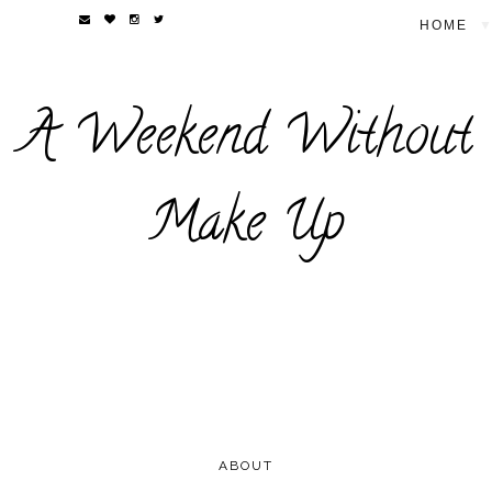
▼
A Weekend Without
Make Up
ABOUT