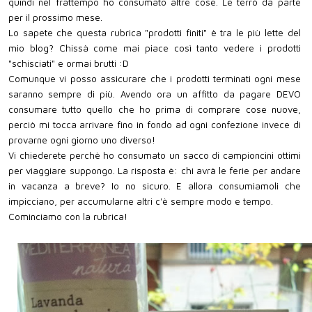
quindi nel frattempo ho consumato altre cose. Le terrò da parte
per il prossimo mese.
Lo sapete che questa rubrica "prodotti finiti" è tra le più lette del
mio blog? Chissà come mai piace così tanto vedere i prodotti
"schisciati" e ormai brutti :D
Comunque vi posso assicurare che i prodotti terminati ogni mese
saranno sempre di più. Avendo ora un affitto da pagare DEVO
consumare tutto quello che ho prima di comprare cose nuove,
perciò mi tocca arrivare fino in fondo ad ogni confezione invece di
provarne ogni giorno uno diverso!
Vi chiederete perchè ho consumato un sacco di campioncini ottimi
per viaggiare suppongo. La risposta è: chi avrà le ferie per andare
in vacanza a breve? Io no sicuro. E allora consumiamoli che
impicciano, per accumularne altri c'è sempre modo e tempo.
Cominciamo con la rubrica!