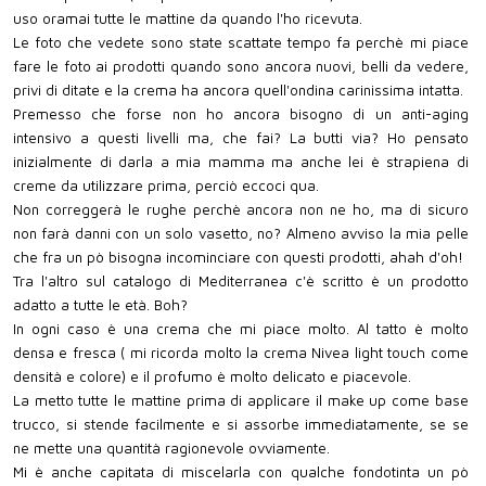
uso oramai tutte le mattine da quando l'ho ricevuta.
Le foto che vedete sono state scattate tempo fa perchè mi piace
fare le foto ai prodotti quando sono ancora nuovi, belli da vedere,
privi di ditate e la crema ha ancora quell'ondina carinissima intatta.
Premesso che forse non ho ancora bisogno di un anti-aging
intensivo a questi livelli ma, che fai? La butti via? Ho pensato
inizialmente di darla a mia mamma ma anche lei è strapiena di
creme da utilizzare prima, perciò eccoci qua.
Non correggerà le rughe perchè ancora non ne ho, ma di sicuro
non farà danni con un solo vasetto, no? Almeno avviso la mia pelle
che fra un pò bisogna incominciare con questi prodotti, ahah d'oh!
Tra l'altro sul catalogo di Mediterranea c'è scritto è un prodotto
adatto a tutte le età. Boh?
In ogni caso è una crema che mi piace molto. Al tatto è molto
densa e fresca ( mi ricorda molto la crema Nivea light touch come
densità e colore) e il profumo è molto delicato e piacevole.
La metto tutte le mattine prima di applicare il make up come base
trucco, si stende facilmente e si assorbe immediatamente, se se
ne mette una quantità ragionevole ovviamente.
Mi è anche capitata di miscelarla con qualche fondotinta un pò