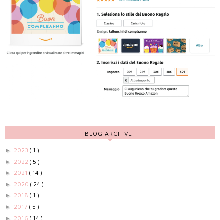
BLOG ARCHIVE:
2023
( 1 )
►
2022
( 5 )
►
2021
( 14 )
►
2020
( 24 )
►
2018
( 1 )
►
2017
( 5 )
►
2016
( 14 )
►