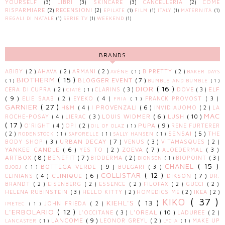
YOURSELF
(3)
LIBRI
(3)
SKINCARE
(3)
CANCELLERIA
(2)
COME
RISPARMIARE
(2)
RECENSIONI
(2)
EPILATE
(1)
FILM
(1)
ITALY
(1)
MATERNITÀ
(1)
REGALI DI NATALE
(1)
SERIE TV
(1)
WEEKEND
(1)
BRANDS
ABIBY
( 2 )
AHAVA
( 2 )
ARMANI
( 2 )
B PRETTY
( 2 )
AVÈNE
( 1 )
BAKER DAYS
BIOTHERM
( 15 )
BLOGGER EVENT
( 7 )
( 1 )
BUMBLE AND BUMBLE
( 1 )
DIOR
( 16 )
ELF
CERA DI CUPRA
( 2 )
CLARINS
( 3 )
DOVE
( 3 )
CIATÈ
( 1 )
( 9 )
ELIE SAAB
( 2 )
EYEKO
( 4 )
FRANCK PROVOST
( 3 )
FRIA
( 1 )
GARNIER
( 27 )
I PROVENZALI
( 6 )
H&M
( 4 )
INVIDIAUOMO
( 2 )
LA
MAC
LOUIS WIDMER
( 6 )
LUSH
( 10 )
ROCHE-POSAY
( 4 )
LIERAC
( 3 )
( 17 )
PUPA
( 9 )
O'RIGHT
( 4 )
OPI
( 2 )
RENE FURTERER
OIL OF OLAZ
( 1 )
SENSAI
( 5 )
( 2 )
THE
RODENSTOCK
( 1 )
SAFORELLE
( 1 )
SALLY HANSEN
( 1 )
URBAN DECAY
( 7 )
BODY SHOP
( 3 )
VENUS
( 3 )
VITAMASQUES
( 2 )
YANKEE CANDLE
( 6 )
ZOEVA
( 7 )
YES TO
( 2 )
ALOEDERMAL
( 3 )
ARTBOX
( 8 )
BENEFIT
( 7 )
BIODERMA
( 2 )
BIOPOINT
( 3 )
BIONSEN
( 1 )
CHANEL
( 15 )
BOTTEGA VERDE
( 9 )
BULGARI
( 3 )
BJOBJ
( 1 )
COLLISTAR
( 12 )
CLINIQUE
( 6 )
DIKSON
( 7 )
CLINIANS
( 4 )
DR.
BRANDT
( 2 )
EISENBERG
( 2 )
ESSENCE
( 2 )
FILOFAX
( 2 )
GUCCI
( 2 )
HELENA RUBINSTEIN
( 3 )
HELLO KITTY
( 2 )
HOMEDICS ME
( 2 )
IKEA
( 2 )
KIKO
( 37 )
KIEHL'S
( 13 )
JOHN FRIEDA
( 2 )
IMETEC
( 1 )
L'ERBOLARIO
( 12 )
L'OREAL
( 10 )
L'OCCITANE
( 3 )
LADUREE
( 2 )
LANCOME
( 9 )
LEONOR GREYL
( 2 )
MAKE UP
LANCASTER
( 1 )
LYCIA
( 1 )