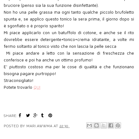
bruciore (penso sia la sua funzione disinfettante).
Non ho una pelle grassa ma ogni tanto qualche piccolo brufoletto
spunta e, se applico questo tonico la sera prima, il giorno dopo si
è sgonfiato o è proprio sparito!
Mi piace applicarlo con un batuffolo di cotone, e anche se il rito
dovrebbe essere detergente+tonico+crema idratante, a volte mi
fermo soltanto al tonico visto che non lascia la pelle secca
Mi piace andare a letto con la sensazione di freschezza che
conferisce e poi ha anche un ottimo profumo!
E' piuttosto costoso ma per le cose di qualità e che funzionano
bisogna pagare purtroppo!
Straconsigliato!
Potete trovarlo
QUI
SHARE:
POSTED BY
MARI.AWWMA
AT
22:30