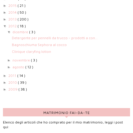
2015
( 21 )
►
2014
( 50 )
►
2013
( 200 )
►
2012
( 18 )
▼
dicembre
( 3 )
▼
Detergente per pennelli da trucco - prodotti a con...
Bagnoschiuma Sephora al cocco
Clinique claryfing lotion
novembre
( 3 )
►
agosto
( 12 )
►
2011
( 14 )
►
2010
( 39 )
►
2009
( 38 )
►
MATRIMONIO FAI-DA-TE
Elenco degli articoli che ho comprato per il mio matrimonio, leggi i post
qui: