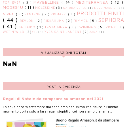
MAYBELLINE
( 14 )
MEDITERRANEA
( 18 )
FOR EVER
( 3 )
MODES4U
( 11 )
MOLESKINE
( 3 )
NATURA VERDE
( 1 )
NEVE MAKE UP
( 1 )
PRODOTTI FINITI
NIVEA
( 5 )
PANTENE
( 2 )
PRIMARK
( 3 )
( 44 )
SEPHORA
RIMMEL
( 5 )
REVLON
( 2 )
RIKKAHUMA
( 2 )
( 41 )
TESTA NERA
( 5 )
TWININGS
( 6 )
SHISEIDO
( 2 )
VICHY
( 3 )
WET'N'WILD
( 2 )
YVES SAINT LAURENT
( 2 )
YSL
( 1 )
ZARA
( 1 )
VISUALIZZAZIONI TOTALI
NaN
POST IN EVIDENZA
Regali di Natale da comprare su amazon nel 2021
Lo so, è ancora settembre ma sappiamo benissimo che ridurci all'ultimo
momento porta solo a fare regali stupidi di cui non siamo piename...