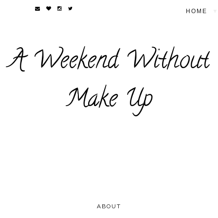
▼
A Weekend Without
Make Up
ABOUT