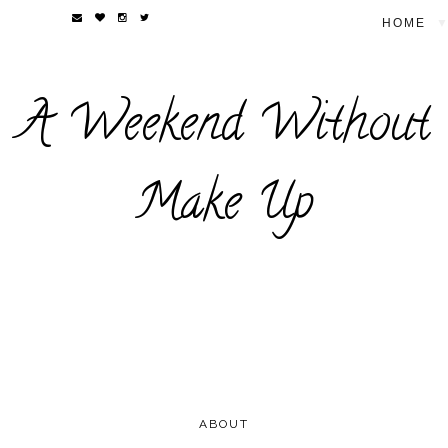
▼
A Weekend Without
Make Up
ABOUT