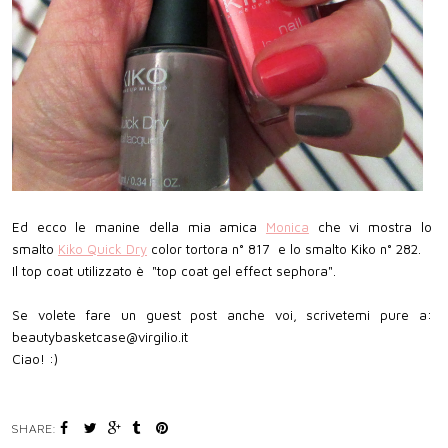
Ed ecco le manine della mia amica
Monica
che vi mostra lo
smalto
Kiko Quick Dry
color tortora n° 817 e lo smalto Kiko n° 282.
Il top coat utilizzato è "top coat gel effect sephora".
Se volete fare un guest post anche voi, scrivetemi pure a:
beautybasketcase@virgilio.it
Ciao! :)
SHARE: