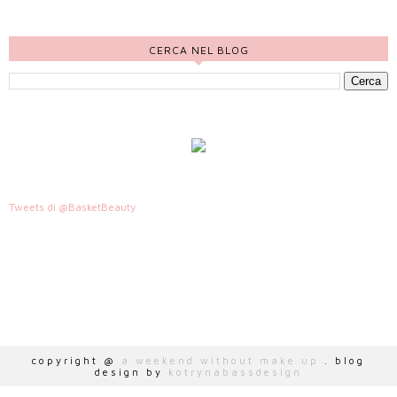
CERCA NEL BLOG
Tweets di @BasketBeauty
HTTP://WWW.AWEEKENDWITHOUTMAKEUP.COM
copyright @
a weekend without make up
. blog
design by
kotrynabassdesign