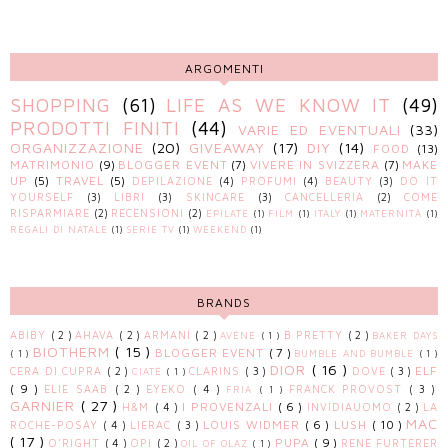
ARGOMENTI
SHOPPING
(61)
LIFE AS WE KNOW IT
(49)
PRODOTTI FINITI
(44)
VARIE ED EVENTUALI
(33)
ORGANIZZAZIONE
(20)
GIVEAWAY
(17)
DIY
(14)
FOOD
(13)
MATRIMONIO
(9)
BLOGGER EVENT
(7)
VIVERE IN SVIZZERA
(7)
MAKE
UP
(5)
TRAVEL
(5)
DEPILAZIONE
(4)
PROFUMI
(4)
BEAUTY
(3)
DO IT
YOURSELF
(3)
LIBRI
(3)
SKINCARE
(3)
CANCELLERIA
(2)
COME
RISPARMIARE
(2)
RECENSIONI
(2)
EPILATE
(1)
FILM
(1)
ITALY
(1)
MATERNITÀ
(1)
REGALI DI NATALE
(1)
SERIE TV
(1)
WEEKEND
(1)
BRANDS
ABIBY
( 2 )
AHAVA
( 2 )
ARMANI
( 2 )
B PRETTY
( 2 )
AVÈNE
( 1 )
BAKER DAYS
BIOTHERM
( 15 )
BLOGGER EVENT
( 7 )
( 1 )
BUMBLE AND BUMBLE
( 1 )
DIOR
( 16 )
ELF
CERA DI CUPRA
( 2 )
CLARINS
( 3 )
DOVE
( 3 )
CIATÈ
( 1 )
( 9 )
ELIE SAAB
( 2 )
EYEKO
( 4 )
FRANCK PROVOST
( 3 )
FRIA
( 1 )
GARNIER
( 27 )
I PROVENZALI
( 6 )
H&M
( 4 )
INVIDIAUOMO
( 2 )
LA
MAC
LOUIS WIDMER
( 6 )
LUSH
( 10 )
ROCHE-POSAY
( 4 )
LIERAC
( 3 )
( 17 )
PUPA
( 9 )
O'RIGHT
( 4 )
OPI
( 2 )
RENE FURTERER
OIL OF OLAZ
( 1 )