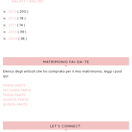
Kiko 817 + Kiko 282
2013
( 200 )
►
2012
( 18 )
►
2011
( 14 )
►
2010
( 39 )
►
2009
( 38 )
►
MATRIMONIO FAI-DA-TE
Elenco degli articoli che ho comprato per il mio matrimonio, leggi i post
qui:
PRIMA PARTE
SECONDA PARTE
TERZA PARTE
QUARTA PARTE
QUINTA PARTE
LET'S CONNECT: