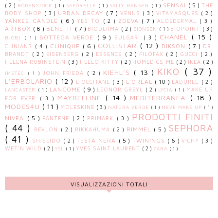
SENSAI
( 5 )
( 2 )
THE
RODENSTOCK
( 1 )
SAFORELLE
( 1 )
SALLY HANSEN
( 1 )
URBAN DECAY
( 7 )
BODY SHOP
( 3 )
VENUS
( 3 )
VITAMASQUES
( 2 )
YANKEE CANDLE
( 6 )
ZOEVA
( 7 )
YES TO
( 2 )
ALOEDERMAL
( 3 )
ARTBOX
( 8 )
BENEFIT
( 7 )
BIODERMA
( 2 )
BIOPOINT
( 3 )
BIONSEN
( 1 )
CHANEL
( 15 )
BOTTEGA VERDE
( 9 )
BULGARI
( 3 )
BJOBJ
( 1 )
COLLISTAR
( 12 )
CLINIQUE
( 6 )
DIKSON
( 7 )
CLINIANS
( 4 )
DR.
BRANDT
( 2 )
EISENBERG
( 2 )
ESSENCE
( 2 )
FILOFAX
( 2 )
GUCCI
( 2 )
HELENA RUBINSTEIN
( 3 )
HELLO KITTY
( 2 )
HOMEDICS ME
( 2 )
IKEA
( 2 )
KIKO
( 37 )
KIEHL'S
( 13 )
JOHN FRIEDA
( 2 )
IMETEC
( 1 )
L'ERBOLARIO
( 12 )
L'OREAL
( 10 )
L'OCCITANE
( 3 )
LADUREE
( 2 )
LANCOME
( 9 )
LEONOR GREYL
( 2 )
MAKE UP
LANCASTER
( 1 )
LYCIA
( 1 )
MAYBELLINE
( 14 )
MEDITERRANEA
( 18 )
FOR EVER
( 3 )
MODES4U
( 11 )
MOLESKINE
( 3 )
NATURA VERDE
( 1 )
NEVE MAKE UP
( 1 )
PRODOTTI FINITI
NIVEA
( 5 )
PANTENE
( 2 )
PRIMARK
( 3 )
( 44 )
SEPHORA
RIMMEL
( 5 )
REVLON
( 2 )
RIKKAHUMA
( 2 )
( 41 )
TESTA NERA
( 5 )
TWININGS
( 6 )
SHISEIDO
( 2 )
VICHY
( 3 )
WET'N'WILD
( 2 )
YVES SAINT LAURENT
( 2 )
YSL
( 1 )
ZARA
( 1 )
VISUALIZZAZIONI TOTALI