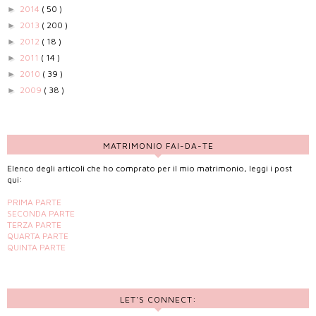
2014
( 50 )
►
2013
( 200 )
►
2012
( 18 )
►
2011
( 14 )
►
2010
( 39 )
►
2009
( 38 )
►
MATRIMONIO FAI-DA-TE
Elenco degli articoli che ho comprato per il mio matrimonio, leggi i post
qui:
PRIMA PARTE
SECONDA PARTE
TERZA PARTE
QUARTA PARTE
QUINTA PARTE
LET'S CONNECT: