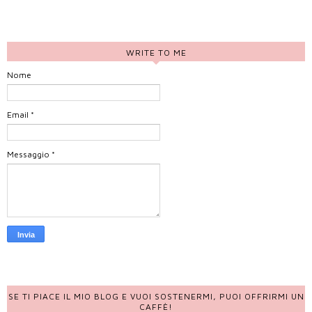
WRITE TO ME
Nome
Email
*
Messaggio
*
SE TI PIACE IL MIO BLOG E VUOI SOSTENERMI, PUOI OFFRIRMI UN
CAFFÈ!