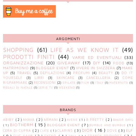
ARGOMENTI
SHOPPING
(61)
LIFE AS WE KNOW IT
(49)
PRODOTTI FINITI
(44)
VARIE ED EVENTUALI
(33)
ORGANIZZAZIONE
(20)
GIVEAWAY
(17)
DIY
(14)
FOOD
(13)
MATRIMONIO
(9)
BLOGGER EVENT
(7)
VIVERE IN SVIZZERA
(7)
MAKE
UP
(5)
TRAVEL
(5)
DEPILAZIONE
(4)
PROFUMI
(4)
BEAUTY
(3)
DO IT
YOURSELF
(3)
LIBRI
(3)
SKINCARE
(3)
CANCELLERIA
(2)
COME
RISPARMIARE
(2)
RECENSIONI
(2)
EPILATE
(1)
FILM
(1)
ITALY
(1)
MATERNITÀ
(1)
REGALI DI NATALE
(1)
SERIE TV
(1)
WEEKEND
(1)
BRANDS
ABIBY
( 2 )
AHAVA
( 2 )
ARMANI
( 2 )
B PRETTY
( 2 )
AVÈNE
( 1 )
BAKER DAYS
BIOTHERM
( 15 )
BLOGGER EVENT
( 7 )
( 1 )
BUMBLE AND BUMBLE
( 1 )
DIOR
( 16 )
ELF
CERA DI CUPRA
( 2 )
CLARINS
( 3 )
DOVE
( 3 )
CIATÈ
( 1 )
( 9 )