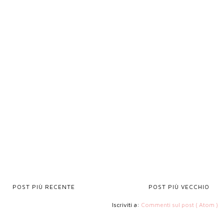
POST PIÙ RECENTE
POST PIÙ VECCHIO
Iscriviti a:
Commenti sul post ( Atom )