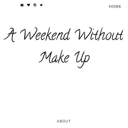
▼
A Weekend Without
Make Up
ABOUT