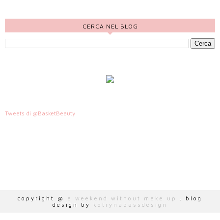
CERCA NEL BLOG
Tweets di @BasketBeauty
HTTP://WWW.AWEEKENDWITHOUTMAKEUP.COM
copyright @
a weekend without make up
. blog
design by
kotrynabassdesign