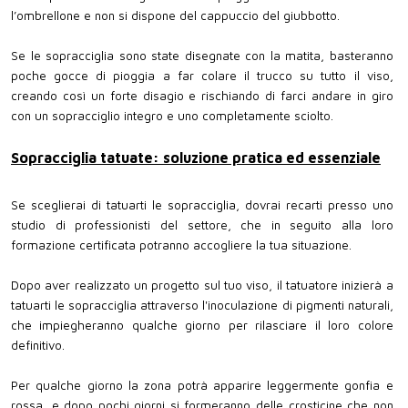
l’ombrellone e non si dispone del cappuccio del giubbotto.
Se le sopracciglia sono state disegnate con la matita, basteranno
poche gocce di pioggia a far colare il trucco su tutto il viso,
creando così un forte disagio e rischiando di farci andare in giro
con un sopracciglio integro e uno completamente sciolto.
Sopracciglia tatuate: soluzione pratica ed essenziale
Se sceglierai di tatuarti le sopracciglia, dovrai recarti presso uno
studio di professionisti del settore, che in seguito alla loro
formazione certificata potranno accogliere la tua situazione.
Dopo aver realizzato un progetto sul tuo viso, il tatuatore inizierà a
tatuarti le sopracciglia attraverso l'inoculazione di pigmenti naturali,
che impiegheranno qualche giorno per rilasciare il loro colore
definitivo.
Per qualche giorno la zona potrà apparire leggermente gonfia e
rossa, e dopo pochi giorni si formeranno delle crosticine che non