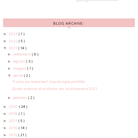
BLOG ARCHIVE:
2023
( 1 )
►
2022
( 5 )
►
2021
( 14 )
▼
settembre
( 6 )
►
agosto
( 3 )
►
maggio
( 1 )
►
aprile
( 2 )
▼
Trucco permanente? Sopracciglia perfette
Quale essenza di profumo per la primavera 2021
gennaio
( 2 )
►
2020
( 24 )
►
2018
( 1 )
►
2017
( 5 )
►
2016
( 14 )
►
2015
( 21 )
►