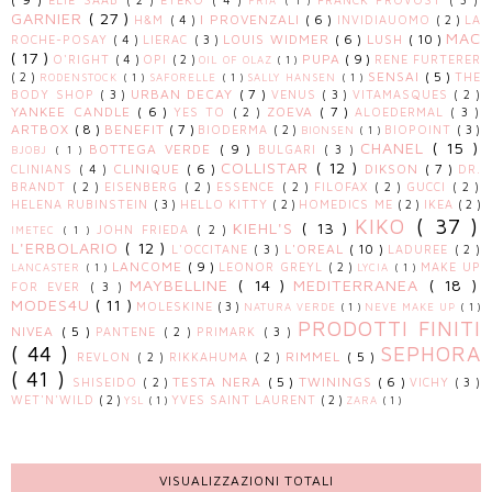
ELIE SAAB
( 2 )
EYEKO
( 4 )
FRANCK PROVOST
( 3 )
FRIA
( 1 )
GARNIER
( 27 )
I PROVENZALI
( 6 )
H&M
( 4 )
INVIDIAUOMO
( 2 )
LA
MAC
LOUIS WIDMER
( 6 )
LUSH
( 10 )
ROCHE-POSAY
( 4 )
LIERAC
( 3 )
( 17 )
PUPA
( 9 )
O'RIGHT
( 4 )
OPI
( 2 )
RENE FURTERER
OIL OF OLAZ
( 1 )
SENSAI
( 5 )
( 2 )
THE
RODENSTOCK
( 1 )
SAFORELLE
( 1 )
SALLY HANSEN
( 1 )
URBAN DECAY
( 7 )
BODY SHOP
( 3 )
VENUS
( 3 )
VITAMASQUES
( 2 )
YANKEE CANDLE
( 6 )
ZOEVA
( 7 )
YES TO
( 2 )
ALOEDERMAL
( 3 )
ARTBOX
( 8 )
BENEFIT
( 7 )
BIODERMA
( 2 )
BIOPOINT
( 3 )
BIONSEN
( 1 )
CHANEL
( 15 )
BOTTEGA VERDE
( 9 )
BULGARI
( 3 )
BJOBJ
( 1 )
COLLISTAR
( 12 )
CLINIQUE
( 6 )
DIKSON
( 7 )
CLINIANS
( 4 )
DR.
BRANDT
( 2 )
EISENBERG
( 2 )
ESSENCE
( 2 )
FILOFAX
( 2 )
GUCCI
( 2 )
HELENA RUBINSTEIN
( 3 )
HELLO KITTY
( 2 )
HOMEDICS ME
( 2 )
IKEA
( 2 )
KIKO
( 37 )
KIEHL'S
( 13 )
JOHN FRIEDA
( 2 )
IMETEC
( 1 )
L'ERBOLARIO
( 12 )
L'OREAL
( 10 )
L'OCCITANE
( 3 )
LADUREE
( 2 )
LANCOME
( 9 )
LEONOR GREYL
( 2 )
MAKE UP
LANCASTER
( 1 )
LYCIA
( 1 )
MAYBELLINE
( 14 )
MEDITERRANEA
( 18 )
FOR EVER
( 3 )
MODES4U
( 11 )
MOLESKINE
( 3 )
NATURA VERDE
( 1 )
NEVE MAKE UP
( 1 )
PRODOTTI FINITI
NIVEA
( 5 )
PANTENE
( 2 )
PRIMARK
( 3 )
( 44 )
SEPHORA
RIMMEL
( 5 )
REVLON
( 2 )
RIKKAHUMA
( 2 )
( 41 )
TESTA NERA
( 5 )
TWININGS
( 6 )
SHISEIDO
( 2 )
VICHY
( 3 )
WET'N'WILD
( 2 )
YVES SAINT LAURENT
( 2 )
YSL
( 1 )
ZARA
( 1 )
VISUALIZZAZIONI TOTALI