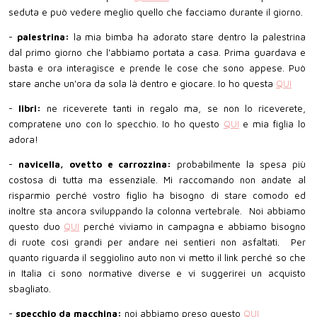
seduta e può vedere meglio quello che facciamo durante il giorno.
-
palestrina:
la
mia bimba ha adorato stare dentro la palestrina
dal primo giorno che l'abbiamo portata a casa. Prima guardava e
basta e ora interagisce e prende le cose che sono appese. Può
stare anche un'ora da sola là dentro e giocare. Io ho questa
QUI
-
libri:
ne riceverete tanti in regalo ma, se non lo riceverete,
compratene uno con lo specchio. Io ho questo
QUI
e mia figlia lo
adora!
-
navicella, ovetto e carrozzina:
probabilmente la spesa più
costosa di tutta ma essenziale. Mi raccomando non andate al
risparmio perché vostro figlio ha bisogno di stare comodo ed
inoltre sta ancora sviluppando la colonna vertebrale. Noi abbiamo
questo duo
QUI
perché viviamo in campagna e abbiamo bisogno
di ruote così grandi per andare nei sentieri non asfaltati. Per
quanto riguarda il seggiolino auto non vi metto il link perché so che
in Italia ci sono normative diverse e vi suggerirei un acquisto
sbagliato.
-
specchio da macchina:
noi abbiamo preso questo
QUI