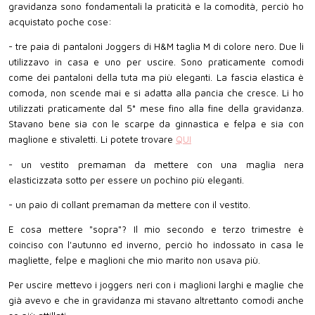
gravidanza sono fondamentali la praticità e la comodità, perciò ho
acquistato poche cose:
- tre paia di pantaloni Joggers di H&M taglia M di colore nero. Due li
utilizzavo in casa e uno per uscire. Sono praticamente comodi
come dei pantaloni della tuta ma più eleganti. La fascia elastica è
comoda, non scende mai e si adatta alla pancia che cresce. Li ho
utilizzati praticamente dal 5° mese fino alla fine della gravidanza.
Stavano bene sia con le scarpe da ginnastica e felpa e sia con
maglione e stivaletti. Li potete trovare
QUI
- un vestito premaman da mettere con una maglia nera
elasticizzata sotto per essere un pochino più eleganti.
- un paio di collant premaman da mettere con il vestito.
E cosa mettere "sopra"? Il mio secondo e terzo trimestre è
coinciso con l'autunno ed inverno, perciò ho indossato in casa le
magliette, felpe e maglioni che mio marito non usava più.
Per uscire mettevo i joggers neri con i maglioni larghi e maglie che
già avevo e che in gravidanza mi stavano altrettanto comodi anche