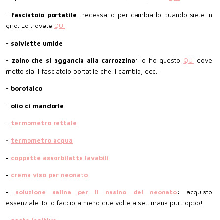
-
fasciatoio portatile
: necessario per cambiarlo quando siete in
giro. Lo trovate
QUI
-
salviette umide
-
zaino che si aggancia alla carrozzina
: io ho questo
QUI
dove
metto sia il fasciatoio portatile che il cambio, ecc..
-
borotalco
-
olio di mandorle
-
termometro rettale
-
termometro acqua
-
coppette assorbilatte lavabili
-
crema viso per neonato
-
soluzione salina per il nasino del neonato
:
acquisto
essenziale. Io lo faccio almeno due volte a settimana purtroppo!