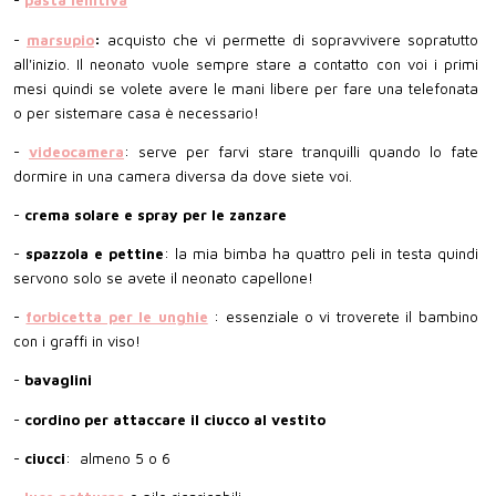
-
pasta lenitiva
-
marsupio
:
acquisto che vi permette di sopravvivere sopratutto
all'inizio. Il neonato vuole sempre stare a contatto con voi i primi
mesi quindi se volete avere le mani libere per fare una telefonata
o per sistemare casa è necessario!
-
videocamera
: serve per farvi stare tranquilli quando lo fate
dormire in una camera diversa da dove siete voi.
-
crema solare e spray per le zanzare
-
spazzola e pettine
: la mia bimba ha quattro peli in testa quindi
servono solo se avete il neonato capellone!
-
forbicetta per le unghie
: essenziale o vi troverete il bambino
con i graffi in viso!
-
bavaglini
-
cordino per attaccare il ciucco al vestito
-
ciucci
: almeno 5 o 6