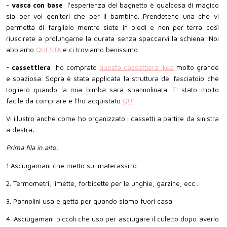
-
vasca con base
: l'esperienza del bagnetto è qualcosa di magico
sia per voi genitori che per il bambino. Prendetene una che vi
permetta di farglielo mentre siete in piedi e non per terra così
riuscirete a prolungarne la durata senza spaccarvi la schiena. Noi
abbiamo
QUESTA
e ci troviamo benissimo.
-
cassettiera
: ho comprato
questa cassettiera Ikea
molto grande
e spaziosa. Sopra è stata applicata la struttura del fasciatoio che
toglierò quando la mia bimba sarà spannolinata. E' stato molto
facile da comprare e l'ho acquistato
QUI
Vi illustro anche come ho organizzato i cassetti a partire da sinistra
a destra:
Prima fila in alto.
1.Asciugamani che metto sul materassino
2. Termometri, limette, forbicette per le unghie, garzine, ecc..
3. Pannolini usa e getta per quando siamo fuori casa
4. Asciugamani piccoli che uso per asciugare il culetto dopo averlo