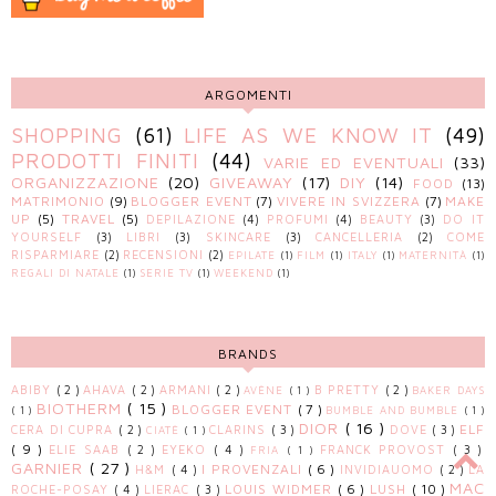
ARGOMENTI
SHOPPING
(61)
LIFE AS WE KNOW IT
(49)
PRODOTTI FINITI
(44)
VARIE ED EVENTUALI
(33)
ORGANIZZAZIONE
(20)
GIVEAWAY
(17)
DIY
(14)
FOOD
(13)
MATRIMONIO
(9)
BLOGGER EVENT
(7)
VIVERE IN SVIZZERA
(7)
MAKE
UP
(5)
TRAVEL
(5)
DEPILAZIONE
(4)
PROFUMI
(4)
BEAUTY
(3)
DO IT
YOURSELF
(3)
LIBRI
(3)
SKINCARE
(3)
CANCELLERIA
(2)
COME
RISPARMIARE
(2)
RECENSIONI
(2)
EPILATE
(1)
FILM
(1)
ITALY
(1)
MATERNITÀ
(1)
REGALI DI NATALE
(1)
SERIE TV
(1)
WEEKEND
(1)
BRANDS
ABIBY
( 2 )
AHAVA
( 2 )
ARMANI
( 2 )
B PRETTY
( 2 )
AVÈNE
( 1 )
BAKER DAYS
BIOTHERM
( 15 )
BLOGGER EVENT
( 7 )
( 1 )
BUMBLE AND BUMBLE
( 1 )
DIOR
( 16 )
ELF
CERA DI CUPRA
( 2 )
CLARINS
( 3 )
DOVE
( 3 )
CIATÈ
( 1 )
( 9 )
ELIE SAAB
( 2 )
EYEKO
( 4 )
FRANCK PROVOST
( 3 )
FRIA
( 1 )
GARNIER
( 27 )
I PROVENZALI
( 6 )
H&M
( 4 )
INVIDIAUOMO
( 2 )
LA
MAC
LOUIS WIDMER
( 6 )
LUSH
( 10 )
ROCHE-POSAY
( 4 )
LIERAC
( 3 )