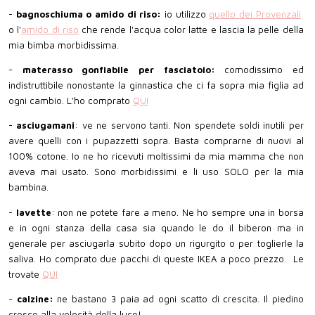
-
bagnoschiuma o amido di riso:
io utilizzo
quello dei Provenzali
o l'
amido di riso
che rende l'acqua color latte e lascia la pelle della
mia bimba morbidissima.
-
materasso gonfiabile per fasciatoio:
comodissimo ed
indistruttibile nonostante la ginnastica che ci fa sopra mia figlia ad
ogni cambio. L'ho comprato
QUI
-
asciugamani
: ve ne servono tanti. Non spendete soldi inutili per
avere quelli con i pupazzetti sopra. Basta comprarne di nuovi al
100% cotone. Io ne ho ricevuti moltissimi da mia mamma che non
aveva mai usato. Sono morbidissimi e li uso SOLO per la mia
bambina.
-
lavette
: non ne potete fare a meno. Ne ho sempre una in borsa
e in ogni stanza della casa sia quando le do il biberon ma in
generale per asciugarla subito dopo un rigurgito o per toglierle la
saliva. Ho comprato due pacchi di queste IKEA a poco prezzo. Le
trovate
QUI
-
calzine:
ne bastano 3 paia ad ogni scatto di crescita. Il piedino
cresce alla velocità della luce!