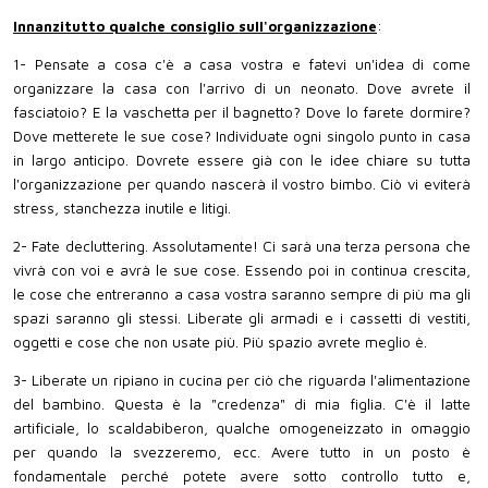
Innanzitutto qualche consiglio sull'organizzazione
:
1- Pensate a cosa c'è a casa vostra e fatevi un'idea di come
organizzare la casa con l'arrivo di un neonato. Dove avrete il
fasciatoio? E la vaschetta per il bagnetto? Dove lo farete dormire?
Dove metterete le sue cose? Individuate ogni singolo punto in casa
in largo anticipo. Dovrete essere già con le idee chiare su tutta
l'organizzazione per quando nascerà il vostro bimbo. Ciò vi eviterà
stress, stanchezza inutile e litigi.
2- Fate decluttering. Assolutamente! Ci sarà una terza persona che
vivrà con voi e avrà le sue cose. Essendo poi in continua crescita,
le cose che entreranno a casa vostra saranno sempre di più ma gli
spazi saranno gli stessi. Liberate gli armadi e i cassetti di vestiti,
oggetti e cose che non usate più. Più spazio avrete meglio è.
3- Liberate un ripiano in cucina per ciò che riguarda l'alimentazione
del bambino. Questa è la "credenza" di mia figlia. C'è il latte
artificiale, lo scaldabiberon, qualche omogeneizzato in omaggio
per quando la svezzeremo, ecc. Avere tutto in un posto è
fondamentale perché potete avere sotto controllo tutto e,