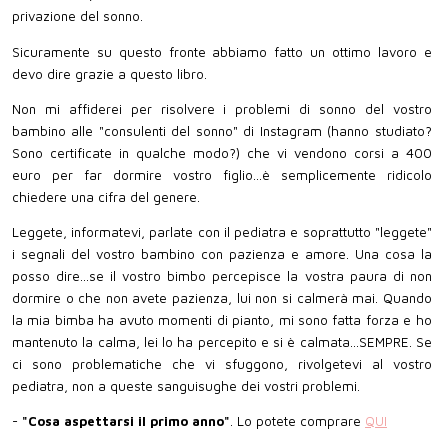
privazione del sonno.
Sicuramente su questo fronte abbiamo fatto un ottimo lavoro e
devo dire grazie a questo libro.
Non mi affiderei per risolvere i problemi di sonno del vostro
bambino alle "consulenti del sonno" di Instagram (hanno studiato?
Sono certificate in qualche modo?) che vi vendono corsi a 400
euro per far dormire vostro figlio...è semplicemente ridicolo
chiedere una cifra del genere.
Leggete, informatevi, parlate con il pediatra e soprattutto "leggete"
i segnali del vostro bambino con pazienza e amore. Una cosa la
posso dire...se il vostro bimbo percepisce la vostra paura di non
dormire o che non avete pazienza, lui non si calmerà mai. Quando
la mia bimba ha avuto momenti di pianto, mi sono fatta forza e ho
mantenuto la calma, lei lo ha percepito e si è calmata...SEMPRE. Se
ci sono problematiche che vi sfuggono, rivolgetevi al vostro
pediatra, non a queste sanguisughe dei vostri problemi.
-
"Cosa aspettarsi il primo anno"
. Lo potete comprare
QUI