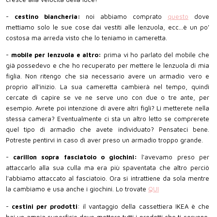
-
cestino biancheria:
noi abbiamo comprato
questo
dove
mettiamo solo le sue cose dai vestiti alle lenzuola, ecc...è un po'
costosa ma arreda visto che lo teniamo in cameretta.
-
mobile per lenzuola e altro:
prima vi ho parlato del mobile che
già possedevo e che ho recuperato per mettere le lenzuola di mia
figlia. Non ritengo che sia necessario avere un armadio vero e
proprio all'inizio. La sua cameretta cambierà nel tempo, quindi
cercate di capire se ve ne serve uno con due o tre ante, per
esempio. Avrete poi intenzione di avere altri figli? Li metterete nella
stessa camera? Eventualmente ci sta un altro letto se comprerete
quel tipo di armadio che avete individuato? Pensateci bene.
Potreste pentirvi in caso di aver preso un armadio troppo grande.
-
carillon sopra fasciatoio o giochini:
l'avevamo preso per
attaccarlo alla sua culla ma era più spaventata che altro perciò
l'abbiamo attaccato al fasciatoio. Ora si intrattiene da sola mentre
la cambiamo e usa anche i giochini. Lo trovate
QUI
-
cestini per prodotti
: il vantaggio della cassettiera IKEA è che
hai un ampia superficie dove mettere tutti i prodotti che ti servono.