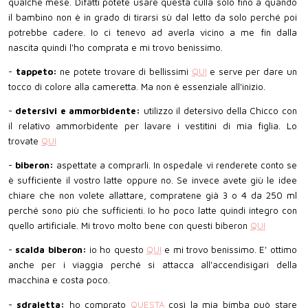
qualche mese. Difatti potete usare questa culla solo fino a quando
il bambino non è in grado di tirarsi sù dal letto da solo perché poi
potrebbe cadere. Io ci tenevo ad averla vicino a me fin dalla
nascita quindi l'ho comprata e mi trovo benissimo.
-
tappeto:
ne potete trovare di bellissimi
QUI
e serve per dare un
tocco di colore alla cameretta. Ma non è essenziale all'inizio.
-
detersivi e ammorbidente:
utilizzo il detersivo della Chicco con
il relativo ammorbidente per lavare i vestitini di mia figlia. Lo
trovate
QUI
-
biberon:
aspettate a comprarli. In ospedale vi renderete conto se
è sufficiente il vostro latte oppure no. Se invece avete giù le idee
chiare che non volete allattare, compratene già 3 o 4 da 250 ml
perché sono più che sufficienti. Io ho poco latte quindi integro con
quello artificiale. Mi trovo molto bene con questi biberon
QUI
-
scalda biberon:
io ho questo
QUI
e mi trovo benissimo. E' ottimo
anche per i viaggia perché si attacca all'accendisigari della
macchina e costa poco.
-
sdraietta:
ho comprato
QUESTA
così la mia bimba può stare