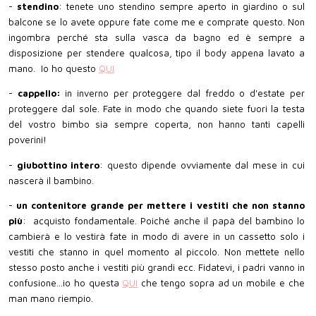
-
stendino
: tenete uno stendino sempre aperto in giardino o sul
balcone se lo avete oppure fate come me e comprate questo. Non
ingombra perché sta sulla vasca da bagno ed è sempre a
disposizione per stendere qualcosa, tipo il body appena lavato a
mano. Io ho questo
QUI
-
cappello:
in inverno per proteggere dal freddo o d'estate per
proteggere dal sole. Fate in modo che quando siete fuori la testa
del vostro bimbo sia sempre coperta, non hanno tanti capelli
poverini!
-
giubottino intero
: questo dipende ovviamente dal mese in cui
nascerà il bambino.
-
un contenitore grande per mettere i vestiti che non stanno
più
: acquisto fondamentale. Poiché anche il papà del bambino lo
cambierà e lo vestirà fate in modo di avere in un cassetto solo i
vestiti che stanno in quel momento al piccolo. Non mettete nello
stesso posto anche i vestiti più grandi ecc. Fidatevi, i padri vanno in
confusione...io ho questa
QUI
che tengo sopra ad un mobile e che
man mano riempio.