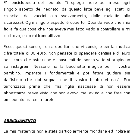
E' l'enciclopedia del neonato. Ti spiega mese per mese ogni
singolo aspetto del neonato, da quanto latte beve agli scatti di
crescita, dai vaccini allo svezzamento, dalle malattie alla
sicurezza). Ogni singolo aspetto è coperto. Quando vedo che mia
figlia fa qualcosa che non aveva mai fatto vado a controllare e mi
ci ritrovo, ergo mi tranquillizzo.
Ecco, questi sono gli unici due libri che vi consiglio per la modica
cifra totale di 30 euro. Non pensate di spendere centinaia di euro
per i corsi che ostetriche e consulenti del sonno varie vi propinano
su instagram. Nessuno ha la bacchetta magica per il vostro
bambino. Imparate i fondamentali e poi fatevi guidare sia
dall'istinto che dai segnali che il vostro bimbo vi darà. Ero
terrorizzata prima che mia figlia nascesse di non essere
abbastanza brava visto che non avevo mai avuto a che fare con
un neonato ma ce la farete.
ABBIGLIAMENTO
La mia maternità non è stata particolarmente mondana ed inoltre in