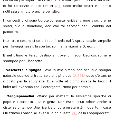
Io ho comprato questi cestini
QUI.
Sono molto neutri e li potrò
riutilizzare in futuro anche per altro.
In un cestino ci sono borotalco, pasta lenitiva, creme viso, creme
solari, olio di mandorle, ecc...che mi servono per il cambio del
pannolino.
In un altro cestino ci sono i suoi "medicinali": spray nasale, ampolle
per i lavaggi nasali, la sua tachipirina, la vitamina D, ecc...
E nell'ultimo e terzo cestino si trovano i suoi bagnoschiuma e
shampoo per il bagnetto.
-
vaschetta e spugna:
lavo la mia bimba con acqua e spugna
naturale quando si tratta solo di pipì e uso
QUESTA
dove c'è anche
il posto per la spugnetta. Due volte al giorno invece le faccio il
bidet nel lavandino con il detergente intimo per bambini.
-
Mangiapannolini:
ottimo per metterci le salviettine sporche di
popò e i pannolini usa e getta. Non esce alcun odore anche a
distanza di tempo. Una ricarica ci dura un'eternità in quanto in casa
utilizziamo i pannolini lavabili. Io ho questo
QUI
della Foppapedretti.