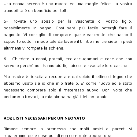
Una donna serena è una madre ed una moglie felice. La vostra
tranquillità è un beneficio per tutti.
5- Trovate uno spazio per la vaschetta di vostro figlio,
possibilmente in bagno. Così sarà più facile potergli fare il
bagnetto. Vi consiglio di comprare quelle vaschette che hanno il
supporto sotto in modo tale da lavare il bimbo mentre siete in piedi
altrimenti vi rompete la schiena.
6 - Chiedete a nonni, parenti, ecc..asciugamani e cose che non
servono perché non hanno più figli piccoli e svuotate loro cantina.
Mia madre è riuscita a recuperare dal solaio il lettino di legno che
abbiamo usato sia io che mio fratello. E' come nuovo ed è stato
necessario comprare solo il materasso nuovo. Ogni volta che
andiamo a trovarli, la mia bimba ha già il lettino pronto.
ACQUISTI NECESSARI PER UN NEONATO
Rimane sempre la premessa che molti amici e parenti vi
regaleranno delle cose quindi non comprate troppa roba.