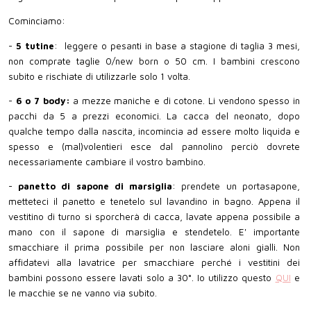
Cominciamo:
-
5 tutine
: leggere o pesanti in base a stagione di taglia 3 mesi,
non comprate taglie 0/new born o 50 cm. I bambini crescono
subito e rischiate di utilizzarle solo 1 volta.
-
6 o 7 body:
a mezze maniche e di cotone. Li vendono spesso in
pacchi da 5 a prezzi economici. La cacca del neonato, dopo
qualche tempo dalla nascita, incomincia ad essere molto liquida e
spesso e (mal)volentieri esce dal pannolino perciò dovrete
necessariamente cambiare il vostro bambino.
-
panetto di sapone di marsiglia
: prendete un portasapone,
metteteci il panetto e tenetelo sul lavandino in bagno. Appena il
vestitino di turno si sporcherà di cacca, lavate appena possibile a
mano con il sapone di marsiglia e stendetelo. E' importante
smacchiare il prima possibile per non lasciare aloni gialli. Non
affidatevi alla lavatrice per smacchiare perché i vestitini dei
bambini possono essere lavati solo a 30°. Io utilizzo questo
QUI
e
le macchie se ne vanno via subito.