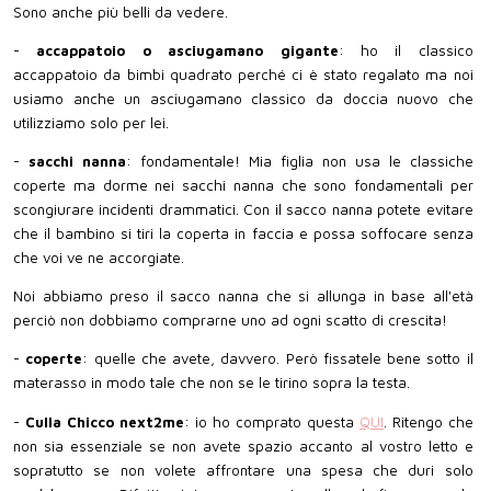
Sono anche più belli da vedere.
-
accappatoio o asciugamano gigante
: ho il classico
accappatoio da bimbi quadrato perché ci è stato regalato ma noi
usiamo anche un asciugamano classico da doccia nuovo che
utilizziamo solo per lei.
-
sacchi nanna
: fondamentale! Mia figlia non usa le classiche
coperte ma dorme nei sacchi nanna che sono fondamentali per
scongiurare incidenti drammatici. Con il sacco nanna potete evitare
che il bambino si tiri la coperta in faccia e possa soffocare senza
che voi ve ne accorgiate.
Noi abbiamo preso il sacco nanna che si allunga in base all'età
perciò non dobbiamo comprarne uno ad ogni scatto di crescita!
-
coperte
: quelle che avete, davvero. Però fissatele bene sotto il
materasso in modo tale che non se le tirino sopra la testa.
-
Culla Chicco next2me
: io ho comprato questa
QUI
. Ritengo che
non sia essenziale se non avete spazio accanto al vostro letto e
sopratutto se non volete affrontare una spesa che duri solo