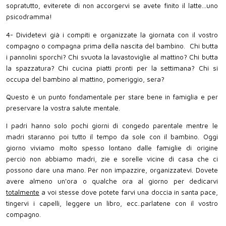
sopratutto, eviterete di non accorgervi se avete finito il latte...uno
psicodramma!
4- Dividetevi già i compiti e organizzate la giornata con il vostro
compagno o compagna prima della nascita del bambino. Chi butta
i pannolini sporchi? Chi svuota la lavastoviglie al mattino? Chi butta
la spazzatura? Chi cucina piatti pronti per la settimana? Chi si
occupa del bambino al mattino, pomeriggio, sera?
Questo è un punto fondamentale per stare bene in famiglia e per
preservare la vostra salute mentale.
I padri hanno solo pochi giorni di congedo parentale mentre le
madri staranno poi tutto il tempo da sole con il bambino. Oggi
giorno viviamo molto spesso lontano dalle famiglie di origine
perciò non abbiamo madri, zie e sorelle vicine di casa che ci
possono dare una mano. Per non impazzire, organizzatevi. Dovete
avere almeno un'ora o qualche ora al giorno per dedicarvi
totalmente
a voi stesse dove potete farvi una doccia in santa pace,
tingervi i capelli, leggere un libro, ecc..parlatene con il vostro
compagno.