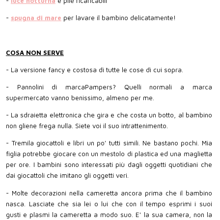
-
luce notturna
e pile ricaricabili
-
spugna di mare
per lavare il bambino delicatamente!
COSA NON SERVE
- La versione fancy e costosa di tutte le cose di cui sopra.
- Pannolini di marcaPampers? Quelli normali a marca
supermercato vanno benissimo, almeno per me.
- La sdraietta elettronica che gira e che costa un botto, al bambino
non gliene frega nulla. Siete voi il suo intrattenimento.
- Tremila giocattoli e libri un po' tutti simili. Ne bastano pochi. Mia
figlia potrebbe giocare con un mestolo di plastica ed una maglietta
per ore. I bambini sono interessati più dagli oggetti quotidiani che
dai giocattoli che imitano gli oggetti veri.
- Molte decorazioni nella cameretta ancora prima che il bambino
nasca. Lasciate che sia lei o lui che con il tempo esprimi i suoi
gusti e plasmi la cameretta a modo suo. E' la sua camera, non la