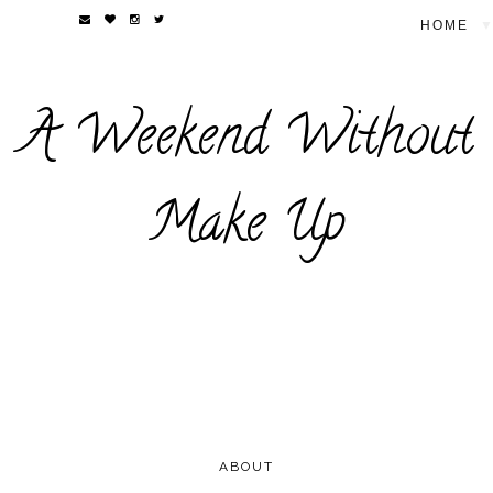
▼
A Weekend Without
Make Up
ABOUT