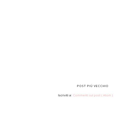
POST PIÙ VECCHIO
Iscriviti a:
Commenti sul post ( Atom )