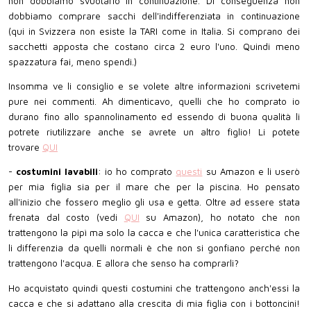
non dobbiamo svuotarlo in continuazione. Di conseguenza non
dobbiamo comprare sacchi dell'indifferenziata in continuazione
(qui in Svizzera non esiste la TARI come in Italia. Si comprano dei
sacchetti apposta che costano circa 2 euro l'uno. Quindi meno
spazzatura fai, meno spendi.)
Insomma ve li consiglio e se volete altre informazioni scrivetemi
pure nei commenti. Ah dimenticavo, quelli che ho comprato io
durano fino allo spannolinamento ed essendo di buona qualità li
potrete riutilizzare anche se avrete un altro figlio! Li potete
trovare
QUI
-
costumini lavabili
: io ho comprato
questi
su Amazon e li userò
per mia figlia sia per il mare che per la piscina. Ho pensato
all'inizio che fossero meglio gli usa e getta. Oltre ad essere stata
frenata dal costo (vedi
QUI
su Amazon), ho notato che non
trattengono la pipì ma solo la cacca e che l'unica caratteristica che
li differenzia da quelli normali è che non si gonfiano perché non
trattengono l'acqua. E allora che senso ha comprarli?
Ho acquistato quindi questi costumini che trattengono anch'essi la
cacca e che si adattano alla crescita di mia figlia con i bottoncini!