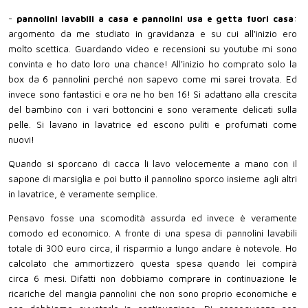
-
pannolini lavabili a casa e pannolini usa e getta fuori casa
:
argomento da me studiato in gravidanza e su cui all'inizio ero
molto scettica. Guardando video e recensioni su youtube mi sono
convinta e ho dato loro una chance! All'inizio ho comprato solo la
box da 6 pannolini perché non sapevo come mi sarei trovata. Ed
invece sono fantastici e ora ne ho ben 16! Si adattano alla crescita
del bambino con i vari bottoncini e sono veramente delicati sulla
pelle. Si lavano in lavatrice ed escono puliti e profumati come
nuovi!
Quando si sporcano di cacca li lavo velocemente a mano con il
sapone di marsiglia e poi butto il pannolino sporco insieme agli altri
in lavatrice, è veramente semplice.
Pensavo fosse una scomodità assurda ed invece è veramente
comodo ed economico. A fronte di una spesa di pannolini lavabili
totale di 300 euro circa, il risparmio a lungo andare è notevole. Ho
calcolato che ammortizzerò questa spesa quando lei compirà
circa 6 mesi. Difatti non dobbiamo comprare in continuazione le
ricariche del mangia pannolini che non sono proprio economiche e