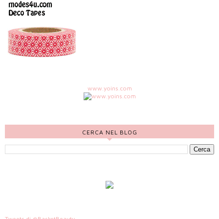
www.yoins.com
CERCA NEL BLOG
Tweets di @BasketBeauty