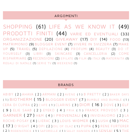
ARGOMENTI
SHOPPING
(61)
LIFE AS WE KNOW IT
(49)
PRODOTTI FINITI
(44)
VARIE ED EVENTUALI
(33)
ORGANIZZAZIONE
(20)
GIVEAWAY
(17)
DIY
(14)
FOOD
(13)
MATRIMONIO
(9)
BLOGGER EVENT
(7)
VIVERE IN SVIZZERA
(7)
MAKE
UP
(5)
TRAVEL
(5)
DEPILAZIONE
(4)
PROFUMI
(4)
BEAUTY
(3)
DO IT
YOURSELF
(3)
LIBRI
(3)
SKINCARE
(3)
CANCELLERIA
(2)
COME
RISPARMIARE
(2)
RECENSIONI
(2)
EPILATE
(1)
FILM
(1)
ITALY
(1)
MATERNITÀ
(1)
REGALI DI NATALE
(1)
SERIE TV
(1)
WEEKEND
(1)
BRANDS
ABIBY
( 2 )
AHAVA
( 2 )
ARMANI
( 2 )
B PRETTY
( 2 )
AVÈNE
( 1 )
BAKER DAYS
BIOTHERM
( 15 )
BLOGGER EVENT
( 7 )
( 1 )
BUMBLE AND BUMBLE
( 1 )
DIOR
( 16 )
ELF
CERA DI CUPRA
( 2 )
CLARINS
( 3 )
DOVE
( 3 )
CIATÈ
( 1 )
( 9 )
ELIE SAAB
( 2 )
EYEKO
( 4 )
FRANCK PROVOST
( 3 )
FRIA
( 1 )
GARNIER
( 27 )
I PROVENZALI
( 6 )
H&M
( 4 )
INVIDIAUOMO
( 2 )
LA
MAC
LOUIS WIDMER
( 6 )
LUSH
( 10 )
ROCHE-POSAY
( 4 )
LIERAC
( 3 )
( 17 )
PUPA
( 9 )
O'RIGHT
( 4 )
OPI
( 2 )
RENE FURTERER
OIL OF OLAZ
( 1 )
SENSAI
( 5 )
( 2 )
THE
RODENSTOCK
( 1 )
SAFORELLE
( 1 )
SALLY HANSEN
( 1 )