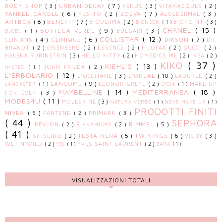
URBAN DECAY
( 7 )
BODY SHOP
( 3 )
VENUS
( 3 )
VITAMASQUES
( 2 )
YANKEE CANDLE
( 6 )
ZOEVA
( 7 )
YES TO
( 2 )
ALOEDERMAL
( 3 )
ARTBOX
( 8 )
BENEFIT
( 7 )
BIODERMA
( 2 )
BIOPOINT
( 3 )
BIONSEN
( 1 )
CHANEL
( 15 )
BOTTEGA VERDE
( 9 )
BULGARI
( 3 )
BJOBJ
( 1 )
COLLISTAR
( 12 )
CLINIQUE
( 6 )
DIKSON
( 7 )
CLINIANS
( 4 )
DR.
BRANDT
( 2 )
EISENBERG
( 2 )
ESSENCE
( 2 )
FILOFAX
( 2 )
GUCCI
( 2 )
HELENA RUBINSTEIN
( 3 )
HELLO KITTY
( 2 )
HOMEDICS ME
( 2 )
IKEA
( 2 )
KIKO
( 37 )
KIEHL'S
( 13 )
JOHN FRIEDA
( 2 )
IMETEC
( 1 )
L'ERBOLARIO
( 12 )
L'OREAL
( 10 )
L'OCCITANE
( 3 )
LADUREE
( 2 )
LANCOME
( 9 )
LEONOR GREYL
( 2 )
MAKE UP
LANCASTER
( 1 )
LYCIA
( 1 )
MAYBELLINE
( 14 )
MEDITERRANEA
( 18 )
FOR EVER
( 3 )
MODES4U
( 11 )
MOLESKINE
( 3 )
NATURA VERDE
( 1 )
NEVE MAKE UP
( 1 )
PRODOTTI FINITI
NIVEA
( 5 )
PANTENE
( 2 )
PRIMARK
( 3 )
( 44 )
SEPHORA
RIMMEL
( 5 )
REVLON
( 2 )
RIKKAHUMA
( 2 )
( 41 )
TESTA NERA
( 5 )
TWININGS
( 6 )
SHISEIDO
( 2 )
VICHY
( 3 )
WET'N'WILD
( 2 )
YVES SAINT LAURENT
( 2 )
YSL
( 1 )
ZARA
( 1 )
VISUALIZZAZIONI TOTALI