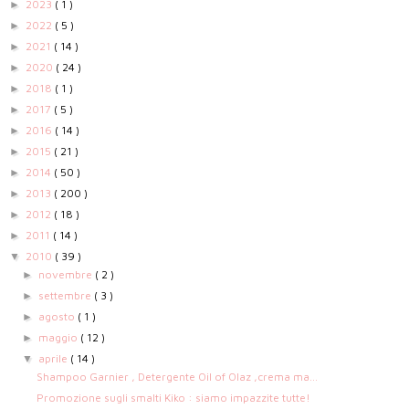
2023
( 1 )
►
2022
( 5 )
►
2021
( 14 )
►
2020
( 24 )
►
2018
( 1 )
►
2017
( 5 )
►
2016
( 14 )
►
2015
( 21 )
►
2014
( 50 )
►
2013
( 200 )
►
2012
( 18 )
►
2011
( 14 )
►
2010
( 39 )
▼
novembre
( 2 )
►
settembre
( 3 )
►
agosto
( 1 )
►
maggio
( 12 )
►
aprile
( 14 )
▼
Shampoo Garnier , Detergente Oil of Olaz ,crema ma...
Promozione sugli smalti Kiko : siamo impazzite tutte!