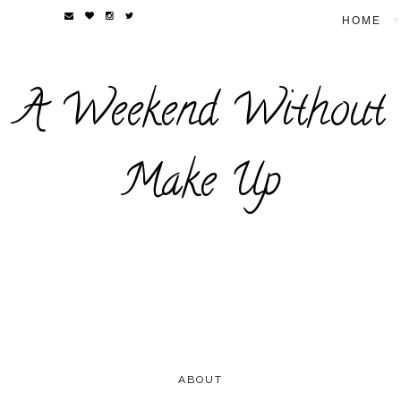
▼
A Weekend Without
Make Up
ABOUT