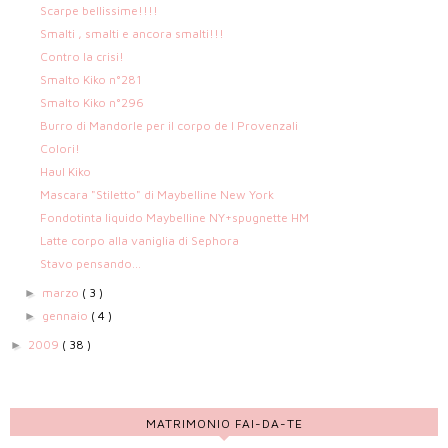
Scarpe bellissime!!!!
Smalti , smalti e ancora smalti!!!
Contro la crisi!
Smalto Kiko n°281
Smalto Kiko n°296
Burro di Mandorle per il corpo de I Provenzali
Colori!
Haul Kiko
Mascara "Stiletto" di Maybelline New York
Fondotinta liquido Maybelline NY+spugnette HM
Latte corpo alla vaniglia di Sephora
Stavo pensando...
marzo
( 3 )
►
gennaio
( 4 )
►
2009
( 38 )
►
MATRIMONIO FAI-DA-TE