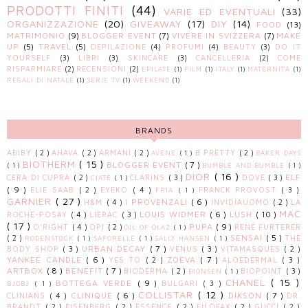
PRODOTTI FINITI
(44)
VARIE ED EVENTUALI
(33)
ORGANIZZAZIONE
(20)
GIVEAWAY
(17)
DIY
(14)
FOOD
(13)
MATRIMONIO
(9)
BLOGGER EVENT
(7)
VIVERE IN SVIZZERA
(7)
MAKE
UP
(5)
TRAVEL
(5)
DEPILAZIONE
(4)
PROFUMI
(4)
BEAUTY
(3)
DO IT
YOURSELF
(3)
LIBRI
(3)
SKINCARE
(3)
CANCELLERIA
(2)
COME
RISPARMIARE
(2)
RECENSIONI
(2)
EPILATE
(1)
FILM
(1)
ITALY
(1)
MATERNITÀ
(1)
REGALI DI NATALE
(1)
SERIE TV
(1)
WEEKEND
(1)
BRANDS
ABIBY
( 2 )
AHAVA
( 2 )
ARMANI
( 2 )
B PRETTY
( 2 )
AVÈNE
( 1 )
BAKER DAYS
BIOTHERM
( 15 )
BLOGGER EVENT
( 7 )
( 1 )
BUMBLE AND BUMBLE
( 1 )
DIOR
( 16 )
ELF
CERA DI CUPRA
( 2 )
CLARINS
( 3 )
DOVE
( 3 )
CIATÈ
( 1 )
( 9 )
ELIE SAAB
( 2 )
EYEKO
( 4 )
FRANCK PROVOST
( 3 )
FRIA
( 1 )
GARNIER
( 27 )
I PROVENZALI
( 6 )
H&M
( 4 )
INVIDIAUOMO
( 2 )
LA
MAC
LOUIS WIDMER
( 6 )
LUSH
( 10 )
ROCHE-POSAY
( 4 )
LIERAC
( 3 )
( 17 )
PUPA
( 9 )
O'RIGHT
( 4 )
OPI
( 2 )
RENE FURTERER
OIL OF OLAZ
( 1 )
SENSAI
( 5 )
( 2 )
THE
RODENSTOCK
( 1 )
SAFORELLE
( 1 )
SALLY HANSEN
( 1 )
URBAN DECAY
( 7 )
BODY SHOP
( 3 )
VENUS
( 3 )
VITAMASQUES
( 2 )
YANKEE CANDLE
( 6 )
ZOEVA
( 7 )
YES TO
( 2 )
ALOEDERMAL
( 3 )
ARTBOX
( 8 )
BENEFIT
( 7 )
BIODERMA
( 2 )
BIOPOINT
( 3 )
BIONSEN
( 1 )
CHANEL
( 15 )
BOTTEGA VERDE
( 9 )
BULGARI
( 3 )
BJOBJ
( 1 )
COLLISTAR
( 12 )
CLINIQUE
( 6 )
DIKSON
( 7 )
CLINIANS
( 4 )
DR.
BRANDT
( 2 )
EISENBERG
( 2 )
ESSENCE
( 2 )
FILOFAX
( 2 )
GUCCI
( 2 )