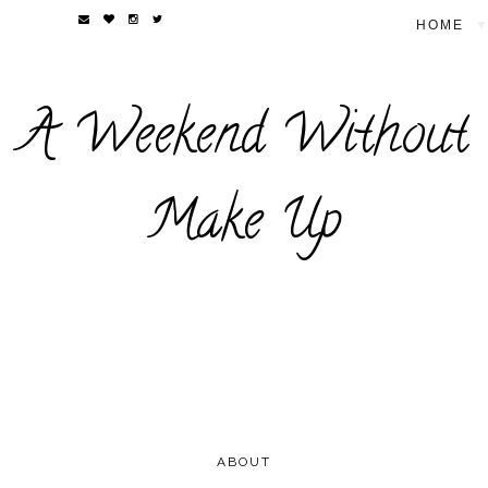
▼
A Weekend Without
Make Up
ABOUT