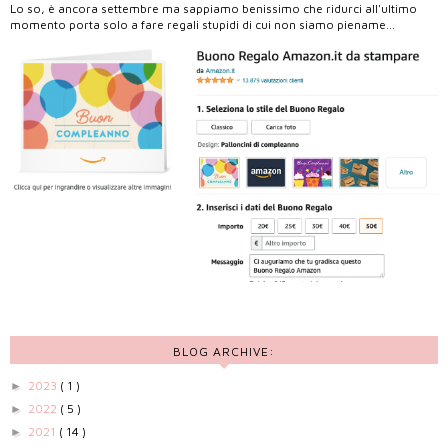
Lo so, è ancora settembre ma sappiamo benissimo che ridurci all'ultimo
momento porta solo a fare regali stupidi di cui non siamo piename...
BLOG ARCHIVE:
2023
( 1 )
►
2022
( 5 )
►
2021
( 14 )
►