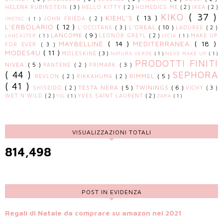
HELENA RUBINSTEIN
( 3 )
HELLO KITTY
( 2 )
HOMEDICS ME
( 2 )
IKEA
( 2 )
KIKO
( 37 )
KIEHL'S
( 13 )
JOHN FRIEDA
( 2 )
IMETEC
( 1 )
L'ERBOLARIO
( 12 )
L'OREAL
( 10 )
L'OCCITANE
( 3 )
LADUREE
( 2 )
LANCOME
( 9 )
LEONOR GREYL
( 2 )
MAKE UP
LANCASTER
( 1 )
LYCIA
( 1 )
MAYBELLINE
( 14 )
MEDITERRANEA
( 18 )
FOR EVER
( 3 )
MODES4U
( 11 )
MOLESKINE
( 3 )
NATURA VERDE
( 1 )
NEVE MAKE UP
( 1 )
PRODOTTI FINITI
NIVEA
( 5 )
PANTENE
( 2 )
PRIMARK
( 3 )
( 44 )
SEPHORA
RIMMEL
( 5 )
REVLON
( 2 )
RIKKAHUMA
( 2 )
( 41 )
TESTA NERA
( 5 )
TWININGS
( 6 )
SHISEIDO
( 2 )
VICHY
( 3 )
WET'N'WILD
( 2 )
YVES SAINT LAURENT
( 2 )
YSL
( 1 )
ZARA
( 1 )
VISUALIZZAZIONI TOTALI
814,498
POST IN EVIDENZA
Regali di Natale da comprare su amazon nel 2021