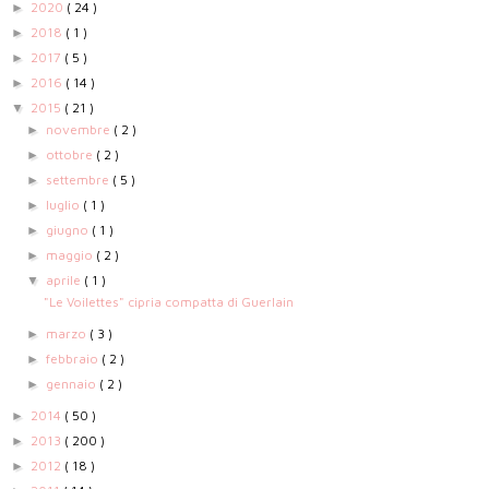
2020
( 24 )
►
2018
( 1 )
►
2017
( 5 )
►
2016
( 14 )
►
2015
( 21 )
▼
novembre
( 2 )
►
ottobre
( 2 )
►
settembre
( 5 )
►
luglio
( 1 )
►
giugno
( 1 )
►
maggio
( 2 )
►
aprile
( 1 )
▼
"Le Voilettes" cipria compatta di Guerlain
marzo
( 3 )
►
febbraio
( 2 )
►
gennaio
( 2 )
►
2014
( 50 )
►
2013
( 200 )
►
2012
( 18 )
►