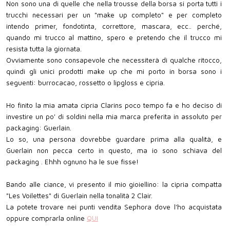
Non sono una di quelle che nella trousse della borsa si porta tutti i
trucchi necessari per un "make up completo" e per completo
intendo primer, fondotinta, correttore, mascara, ecc.. perché,
quando mi trucco al mattino, spero e pretendo che il trucco mi
resista tutta la giornata.
Ovviamente sono consapevole che necessiterà di qualche ritocco,
quindi gli unici prodotti make up che mi porto in borsa sono i
seguenti: burrocacao, rossetto o lipgloss e cipria.
Ho finito la mia amata cipria Clarins poco tempo fa e ho deciso di
investire un po' di soldini nella mia marca preferita in assoluto per
packaging: Guerlain.
Lo so, una persona dovrebbe guardare prima alla qualità, e
Guerlain non pecca certo in questo, ma io sono schiava del
packaging . Ehhh ognuno ha le sue fisse!
Bando alle ciance, vi presento il mio gioiellino: la cipria compatta
"Les Voilettes" di Guerlain nella tonalità 2 Clair.
La potete trovare nei punti vendita Sephora dove l'ho acquistata
oppure comprarla online
QUI