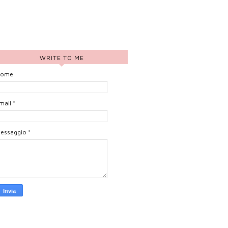
WRITE TO ME
ome
mail
*
essaggio
*