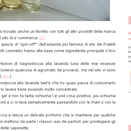
rovato anche un libretto con tutti gli altri prodotti della marca
R
l sito di e-commerce
QUI
.
a
cie di "spin-off"" dell'azienda più famosa di olio dei Fratelli
L
molti cosmetici hanno alla base come ingrediente principale il loro
b
p
s
ezioni di bagnodoccia alla lavanda (una delle mie essenze
(volevo qualcosa di agrumato da provare), ma nel sito vi sono
 (
QUI
).
nodoccia alla lavanda tant'è che ho quasi paura di consumarlo
si lavare bene essendo molto concentrato.
n gel e non fa tanta schiuma ( è una cosa positiva, più schiuma
ocivi) e ci si lava semplicemente passandolo con le mani o con la
secca e lascia un delicato profumo che si mantiene per qualche
i si mettono da parte i classici eau de parfum per privilegiare gli
delle saponette.