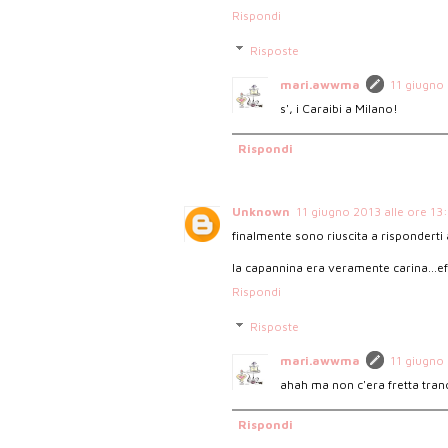
Rispondi
Risposte
mari.awwma
11 giugno 
s', i Caraibi a Milano!
Rispondi
Unknown
11 giugno 2013 alle ore 13
finalmente sono riuscita a risponderti a
la capannina era veramente carina...e
Rispondi
Risposte
mari.awwma
11 giugno 
ahah ma non c'era fretta tranq
Rispondi