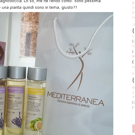
bagnodoccia. Lo so, me ne rendo conto: sono pessima.
 una pianta quindi sono in tema, giusto??
F
R
H
J
L
(
(
N
P
S
(
( 