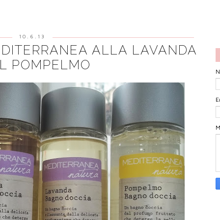
10.6.13
DITERRANEA ALLA LAVANDA
AL POMPELMO
N
E
M