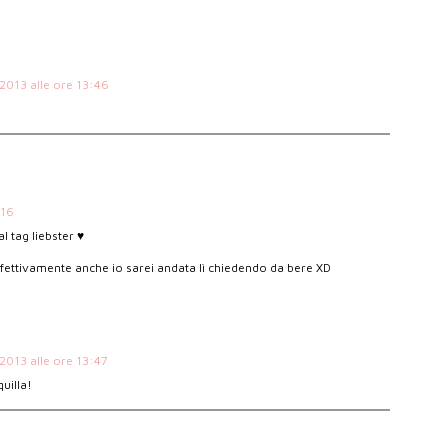
2013 alle ore 13:46
:16
l tag liebster ♥
ffettivamente anche io sarei andata lì chiedendo da bere XD
2013 alle ore 13:47
uilla!