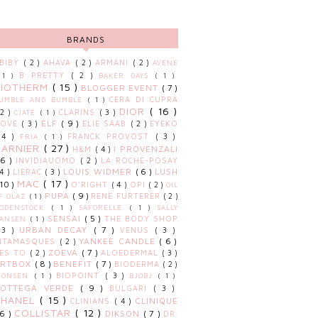
BRANDS
BIBY
( 2 )
AHAVA
( 2 )
ARMANI
( 2 )
AVÈNE
B PRETTY
( 2 )
 1 )
BAKER DAYS
( 1 )
BIOTHERM
( 15 )
BLOGGER EVENT
( 7 )
CERA DI CUPRA
UMBLE AND BUMBLE
( 1 )
DIOR
( 16 )
 2 )
CLARINS
( 3 )
CIATÈ
( 1 )
ELF
( 9 )
DOVE
( 3 )
ELIE SAAB
( 2 )
EYEKO
 4 )
FRANCK PROVOST
( 3 )
FRIA
( 1 )
GARNIER
( 27 )
I PROVENZALI
H&M
( 4 )
 6 )
INVIDIAUOMO
( 2 )
LA ROCHE-POSAY
LOUIS WIDMER
( 6 )
LUSH
 4 )
LIERAC
( 3 )
MAC
( 17 )
 10 )
O'RIGHT
( 4 )
OPI
( 2 )
OIL
PUPA
( 9 )
RENE FURTERER
( 2 )
F OLAZ
( 1 )
ODENSTOCK
( 1 )
SAFORELLE
( 1 )
SALLY
SENSAI
( 5 )
THE BODY SHOP
ANSEN
( 1 )
URBAN DECAY
( 7 )
 3 )
VENUS
( 3 )
YANKEE CANDLE
( 6 )
ITAMASQUES
( 2 )
ZOEVA
( 7 )
ES TO
( 2 )
ALOEDERMAL
( 3 )
ARTBOX
( 8 )
BENEFIT
( 7 )
BIODERMA
( 2 )
BIOPOINT
( 3 )
IONSEN
( 1 )
BJOBJ
( 1 )
BOTTEGA VERDE
( 9 )
BULGARI
( 3 )
CHANEL
( 15 )
CLINIQUE
CLINIANS
( 4 )
COLLISTAR
( 12 )
 6 )
DIKSON
( 7 )
DR.