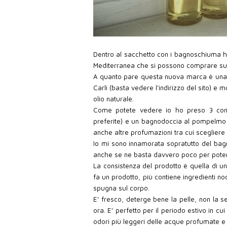
Dentro al sacchetto con i bagnoschiuma ho t
Mediterranea che si possono comprare su
A quanto pare questa nuova marca è una spe
Carli (basta vedere l'indirizzo del sito) e 
olio naturale.
Come potete vedere io ho preso 3 conf
preferite) e un bagnodoccia al pompelmo 
anche altre profumazioni tra cui scegliere
Io mi sono innamorata sopratutto del bag
anche se ne basta davvero poco per poter
La consistenza del prodotto è quella di u
fa un prodotto, più contiene ingredienti n
spugna sul corpo.
E' fresco, deterge bene la pelle, non la 
ora. E' perfetto per il periodo estivo in cu
odori più leggeri delle acque profumate e 