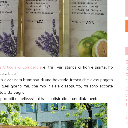
a Orticola di Lombardia
e, tra i vari stands di fiori e piante, ho
caraibica.
no avvicinata bramosa di una bevanda fresca che avrei pagato
(
di quel giorno ma, con mio iniziale disappunto, mi sono accorta
M
dotti da bagno.
V
prodotti di bellezza mi hanno distratto immediatamente.
T
B
S
R
F
N