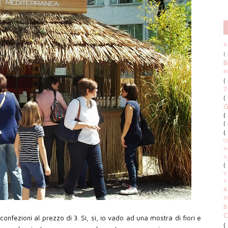
A
(
B
(
(
(
(
(
O
R
H
(
V
Y
B
 confezioni al prezzo di 3. Sì, sì, io vado ad una mostra di fiori e
(