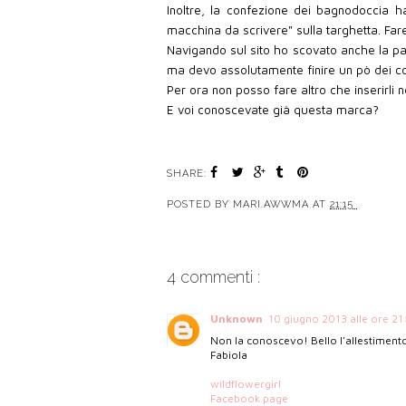
Inoltre, la confezione dei bagnodoccia 
macchina da scrivere" sulla targhetta. Far
Navigando sul sito ho scovato anche la p
ma devo assolutamente finire un pò dei c
Per ora non posso fare altro che inserirli n
E voi conoscevate già questa marca?
SHARE:
POSTED BY
MARI.AWWMA
AT
21:15
4 commenti :
Unknown
10 giugno 2013 alle ore 21
Non la conoscevo! Bello l'allestiment
Fabiola
wildflowergirl
Facebook page