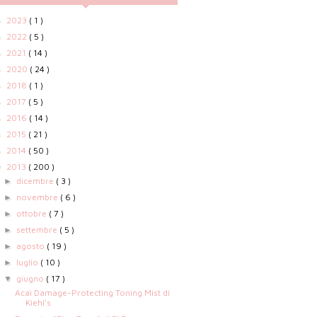
2023
( 1 )
►
2022
( 5 )
►
2021
( 14 )
►
2020
( 24 )
►
2018
( 1 )
►
2017
( 5 )
►
2016
( 14 )
►
2015
( 21 )
►
2014
( 50 )
►
2013
( 200 )
▼
dicembre
( 3 )
►
novembre
( 6 )
►
ottobre
( 7 )
►
settembre
( 5 )
►
agosto
( 19 )
►
luglio
( 10 )
►
giugno
( 17 )
▼
Acaì Damage-Protecting Toning Mist di
Kiehl's