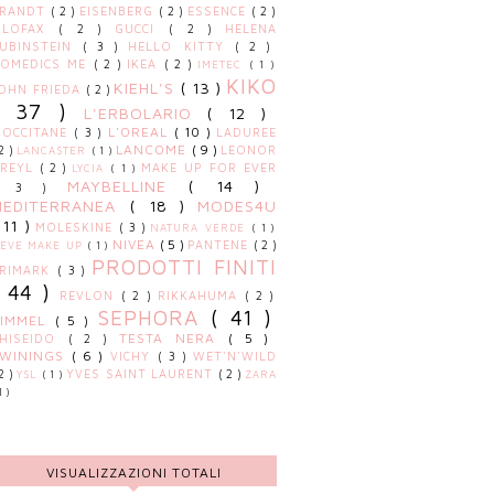
BRANDT
( 2 )
EISENBERG
( 2 )
ESSENCE
( 2 )
ILOFAX
( 2 )
GUCCI
( 2 )
HELENA
UBINSTEIN
( 3 )
HELLO KITTY
( 2 )
OMEDICS ME
( 2 )
IKEA
( 2 )
IMETEC
( 1 )
KIKO
KIEHL'S
( 13 )
OHN FRIEDA
( 2 )
( 37 )
L'ERBOLARIO
( 12 )
L'OREAL
( 10 )
'OCCITANE
( 3 )
LADUREE
LANCOME
( 9 )
 2 )
LEONOR
LANCASTER
( 1 )
GREYL
( 2 )
MAKE UP FOR EVER
LYCIA
( 1 )
MAYBELLINE
( 14 )
( 3 )
MEDITERRANEA
( 18 )
MODES4U
 11 )
MOLESKINE
( 3 )
NATURA VERDE
( 1 )
NIVEA
( 5 )
PANTENE
( 2 )
EVE MAKE UP
( 1 )
PRODOTTI FINITI
RIMARK
( 3 )
( 44 )
REVLON
( 2 )
RIKKAHUMA
( 2 )
SEPHORA
( 41 )
RIMMEL
( 5 )
TESTA NERA
( 5 )
HISEIDO
( 2 )
TWININGS
( 6 )
VICHY
( 3 )
WET'N'WILD
 2 )
YVES SAINT LAURENT
( 2 )
YSL
( 1 )
ZARA
1 )
VISUALIZZAZIONI TOTALI