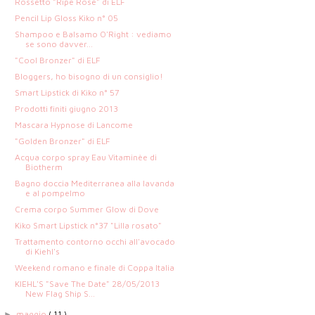
Rossetto "Ripe Rose" di ELF
Pencil Lip Gloss Kiko n° 05
Shampoo e Balsamo O'Right : vediamo
se sono davver...
"Cool Bronzer" di ELF
Bloggers, ho bisogno di un consiglio!
Smart Lipstick di Kiko n° 57
Prodotti finiti giugno 2013
Mascara Hypnose di Lancome
"Golden Bronzer" di ELF
Acqua corpo spray Eau Vitaminèe di
Biotherm
Bagno doccia Mediterranea alla lavanda
e al pompelmo
Crema corpo Summer Glow di Dove
Kiko Smart Lipstick n°37 "Lilla rosato"
Trattamento contorno occhi all'avocado
di Kiehl's
Weekend romano e finale di Coppa Italia
KIEHL'S "Save The Date" 28/05/2013
New Flag Ship S...
maggio
( 11 )
►