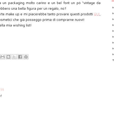
ha un packaging molto carino e un bel font un pò "vintage da
ebbero una bella figura per un regalo, no?
arte make up e mi piacerebbe tanto provare questi prodotti
QUI
,
osmetici che già posseggo prima di comprarne nuovi!
ella mia wishing list!
:55
o!