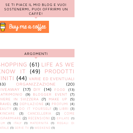
SE TI PIACE IL MIO BLOG E VUOI
SOSTENERMI, PUOI OFFRIRMI UN
CAFFÈ!
ARGOMENTI
SHOPPING
(61)
LIFE AS WE
KNOW IT
(49)
PRODOTTI
FINITI
(44)
VARIE ED EVENTUALI
33)
ORGANIZZAZIONE
(20)
GIVEAWAY
(17)
DIY
(14)
FOOD
(13)
ATRIMONIO
(9)
BLOGGER EVENT
(7)
IVERE IN SVIZZERA
(7)
MAKE UP
(5)
RAVEL
(5)
DEPILAZIONE
(4)
PROFUMI
(4)
EAUTY
(3)
DO IT YOURSELF
(3)
LIBRI
(3)
KINCARE
(3)
CANCELLERIA
(2)
COME
ISPARMIARE
(2)
RECENSIONI
(2)
EPILATE
(1)
ILM
(1)
ITALY
(1)
MATERNITÀ
(1)
REGALI DI
ATALE
(1)
SERIE TV
(1)
WEEKEND
(1)