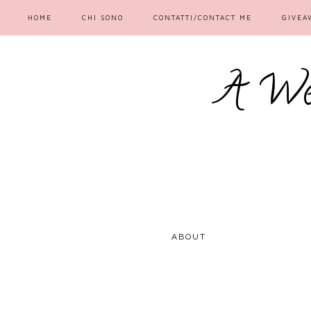
HOME
CHI SONO
CONTATTI/CONTACT ME
GIVEA
A We
ABOUT