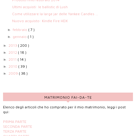
Ultimi acquisti: le ballistic di Lush
Come utilizzare la large jar delle Yankee Candles ...
Nuovo acquisto: Kindle Fire HDX
febbraio
( 7 )
►
gennaio
( 1 )
►
2013
( 200 )
►
2012
( 18 )
►
2011
( 14 )
►
2010
( 39 )
►
2009
( 38 )
►
MATRIMONIO FAI-DA-TE
Elenco degli articoli che ho comprato per il mio matrimonio, leggi i post
qui:
PRIMA PARTE
SECONDA PARTE
TERZA PARTE