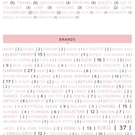
UP
(5)
TRAVEL
(5)
DEPILAZIONE
(4)
PROFUMI
(4)
BEAUTY
(3)
DO IT
YOURSELF
(3)
LIBRI
(3)
SKINCARE
(3)
CANCELLERIA
(2)
COME
RISPARMIARE
(2)
RECENSIONI
(2)
EPILATE
(1)
FILM
(1)
ITALY
(1)
MATERNITÀ
(1)
REGALI DI NATALE
(1)
SERIE TV
(1)
WEEKEND
(1)
BRANDS
ABIBY
( 2 )
AHAVA
( 2 )
ARMANI
( 2 )
B PRETTY
( 2 )
AVÈNE
( 1 )
BAKER DAYS
BIOTHERM
( 15 )
BLOGGER EVENT
( 7 )
( 1 )
BUMBLE AND BUMBLE
( 1 )
DIOR
( 16 )
ELF
CERA DI CUPRA
( 2 )
CLARINS
( 3 )
DOVE
( 3 )
CIATÈ
( 1 )
( 9 )
ELIE SAAB
( 2 )
EYEKO
( 4 )
FRANCK PROVOST
( 3 )
FRIA
( 1 )
GARNIER
( 27 )
I PROVENZALI
( 6 )
H&M
( 4 )
INVIDIAUOMO
( 2 )
LA
MAC
LOUIS WIDMER
( 6 )
LUSH
( 10 )
ROCHE-POSAY
( 4 )
LIERAC
( 3 )
( 17 )
PUPA
( 9 )
O'RIGHT
( 4 )
OPI
( 2 )
RENE FURTERER
OIL OF OLAZ
( 1 )
SENSAI
( 5 )
( 2 )
THE
RODENSTOCK
( 1 )
SAFORELLE
( 1 )
SALLY HANSEN
( 1 )
URBAN DECAY
( 7 )
BODY SHOP
( 3 )
VENUS
( 3 )
VITAMASQUES
( 2 )
YANKEE CANDLE
( 6 )
ZOEVA
( 7 )
YES TO
( 2 )
ALOEDERMAL
( 3 )
ARTBOX
( 8 )
BENEFIT
( 7 )
BIODERMA
( 2 )
BIOPOINT
( 3 )
BIONSEN
( 1 )
CHANEL
( 15 )
BOTTEGA VERDE
( 9 )
BULGARI
( 3 )
BJOBJ
( 1 )
COLLISTAR
( 12 )
CLINIQUE
( 6 )
DIKSON
( 7 )
CLINIANS
( 4 )
DR.
BRANDT
( 2 )
EISENBERG
( 2 )
ESSENCE
( 2 )
FILOFAX
( 2 )
GUCCI
( 2 )
HELENA RUBINSTEIN
( 3 )
HELLO KITTY
( 2 )
HOMEDICS ME
( 2 )
IKEA
( 2 )
KIKO
( 37 )
KIEHL'S
( 13 )
JOHN FRIEDA
( 2 )
IMETEC
( 1 )
L'ERBOLARIO
( 12 )
L'OREAL
( 10 )
L'OCCITANE
( 3 )
LADUREE
( 2 )