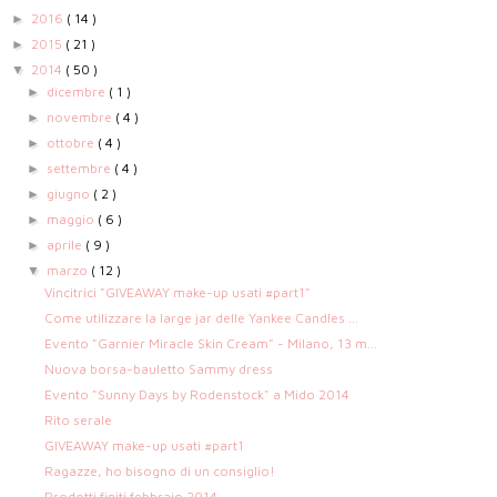
2016
( 14 )
►
2015
( 21 )
►
2014
( 50 )
▼
dicembre
( 1 )
►
novembre
( 4 )
►
ottobre
( 4 )
►
settembre
( 4 )
►
giugno
( 2 )
►
maggio
( 6 )
►
aprile
( 9 )
►
marzo
( 12 )
▼
Vincitrici "GIVEAWAY make-up usati #part1"
Come utilizzare la large jar delle Yankee Candles ...
Evento "Garnier Miracle Skin Cream" - Milano, 13 m...
Nuova borsa-bauletto Sammy dress
Evento "Sunny Days by Rodenstock" a Mido 2014
Rito serale
GIVEAWAY make-up usati #part1
Ragazze, ho bisogno di un consiglio!
Prodotti finiti febbraio 2014