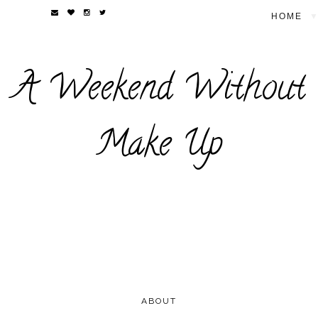
▼
A Weekend Without
Make Up
ABOUT