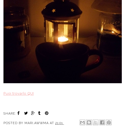
Puoi trovarlo QUI
SHARE:
POSTED BY
MARI.AWWMA
AT
21:01