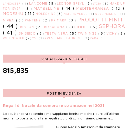
LANCOME
( 9 )
LEONOR GREYL
( 2 )
MAKE UP
LANCASTER
( 1 )
LYCIA
( 1 )
MAYBELLINE
( 14 )
MEDITERRANEA
( 18 )
FOR EVER
( 3 )
MODES4U
( 11 )
MOLESKINE
( 3 )
NATURA VERDE
( 1 )
NEVE MAKE UP
( 1 )
PRODOTTI FINITI
NIVEA
( 5 )
PANTENE
( 2 )
PRIMARK
( 3 )
( 44 )
SEPHORA
RIMMEL
( 5 )
REVLON
( 2 )
RIKKAHUMA
( 2 )
( 41 )
TESTA NERA
( 5 )
TWININGS
( 6 )
SHISEIDO
( 2 )
VICHY
( 3 )
WET'N'WILD
( 2 )
YVES SAINT LAURENT
( 2 )
YSL
( 1 )
ZARA
( 1 )
VISUALIZZAZIONI TOTALI
815,835
POST IN EVIDENZA
Regali di Natale da comprare su amazon nel 2021
Lo so, è ancora settembre ma sappiamo benissimo che ridurci all'ultimo
momento porta solo a fare regali stupidi di cui non siamo piename...