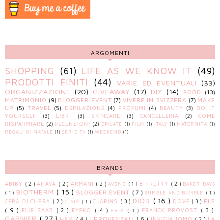
ARGOMENTI
SHOPPING
(61)
LIFE AS WE KNOW IT
(49)
PRODOTTI FINITI
(44)
VARIE ED EVENTUALI
(33)
ORGANIZZAZIONE
(20)
GIVEAWAY
(17)
DIY
(14)
FOOD
(13)
MATRIMONIO
(9)
BLOGGER EVENT
(7)
VIVERE IN SVIZZERA
(7)
MAKE
UP
(5)
TRAVEL
(5)
DEPILAZIONE
(4)
PROFUMI
(4)
BEAUTY
(3)
DO IT
YOURSELF
(3)
LIBRI
(3)
SKINCARE
(3)
CANCELLERIA
(2)
COME
RISPARMIARE
(2)
RECENSIONI
(2)
EPILATE
(1)
FILM
(1)
ITALY
(1)
MATERNITÀ
(1)
REGALI DI NATALE
(1)
SERIE TV
(1)
WEEKEND
(1)
BRANDS
ABIBY
( 2 )
AHAVA
( 2 )
ARMANI
( 2 )
B PRETTY
( 2 )
AVÈNE
( 1 )
BAKER DAYS
BIOTHERM
( 15 )
BLOGGER EVENT
( 7 )
( 1 )
BUMBLE AND BUMBLE
( 1 )
DIOR
( 16 )
ELF
CERA DI CUPRA
( 2 )
CLARINS
( 3 )
DOVE
( 3 )
CIATÈ
( 1 )
( 9 )
ELIE SAAB
( 2 )
EYEKO
( 4 )
FRANCK PROVOST
( 3 )
FRIA
( 1 )
GARNIER
( 27 )
I PROVENZALI
( 6 )
H&M
( 4 )
INVIDIAUOMO
( 2 )
LA