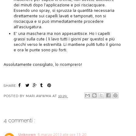
dei minuti dopo l'applicazione e poi risciacquare.
Essendo uno spray, si spruzza la quantità necessaria
direttamente sui capelli lavati e tamponati, non si
risciacqua e si può immediatamente procedere
all'asciugatura.
E' una maschera ma non appesantisce. Ho i capelli
grassi sulla cute ( li lavo tutti i giorni per questo) e più
secchi verso le estremità. Li mantiene puliti tutto il giorno
e ora le punte sono più forti.
Assolutamente consigliato, lo ricomprerò!
SHARE:
POSTED BY
MARI.AWWMA
AT
10:29
4 commenti :
Unknown
8 marzo 2013 alle ore 13:20