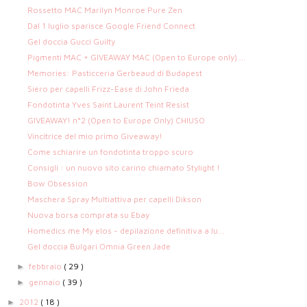
Rossetto MAC Marilyn Monroe Pure Zen
Dal 1 luglio sparisce Google Friend Connect
Gel doccia Gucci Guilty
Pigmenti MAC + GIVEAWAY MAC (Open to Europe only) ...
Memories: Pasticceria Gerbeaud di Budapest
Siero per capelli Frizz-Ease di John Frieda
Fondotinta Yves Saint Laurent Teint Resist
GIVEAWAY! n°2 (Open to Europe Only) CHIUSO
Vincitrice del mio primo Giveaway!
Come schiarire un fondotinta troppo scuro
Consigli : un nuovo sito carino chiamato Stylight !
Bow Obsession
Maschera Spray Multiattiva per capelli Dikson
Nuova borsa comprata su Ebay
Homedics me My elos - depilazione definitiva a lu...
Gel doccia Bulgari Omnia Green Jade
febbraio
( 29 )
►
gennaio
( 39 )
►
2012
( 18 )
►