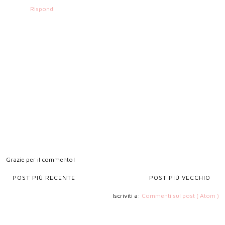
Rispondi
Grazie per il commento!
POST PIÙ RECENTE
POST PIÙ VECCHIO
Iscriviti a:
Commenti sul post ( Atom )