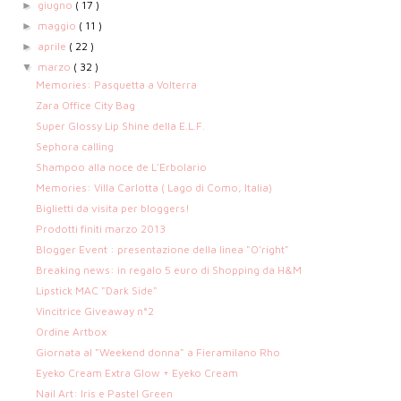
giugno
( 17 )
►
maggio
( 11 )
►
aprile
( 22 )
►
marzo
( 32 )
▼
Memories: Pasquetta a Volterra
Zara Office City Bag
Super Glossy Lip Shine della E.L.F.
Sephora calling
Shampoo alla noce de L'Erbolario
Memories: Villa Carlotta ( Lago di Como, Italia)
Biglietti da visita per bloggers!
Prodotti finiti marzo 2013
Blogger Event : presentazione della linea "O'right"
Breaking news: in regalo 5 euro di Shopping da H&M
Lipstick MAC "Dark Side"
Vincitrice Giveaway n°2
Ordine Artbox
Giornata al "Weekend donna" a Fieramilano Rho
Eyeko Cream Extra Glow + Eyeko Cream
Nail Art: Iris e Pastel Green