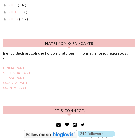
2011
( 14 )
►
2010
( 39 )
►
2009
( 38 )
►
MATRIMONIO FAI-DA-TE
Elenco degli articoli che ho comprato per il mio matrimonio, leggi i post
qui:
PRIMA PARTE
SECONDA PARTE
TERZA PARTE
QUARTA PARTE
QUINTA PARTE
LET'S CONNECT: