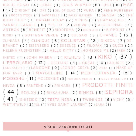
MAC
LOUIS WIDMER
( 6 )
LUSH
( 10 )
ROCHE-POSAY
( 4 )
LIERAC
( 3 )
( 17 )
PUPA
( 9 )
O'RIGHT
( 4 )
OPI
( 2 )
RENE FURTERER
OIL OF OLAZ
( 1 )
SENSAI
( 5 )
( 2 )
THE
RODENSTOCK
( 1 )
SAFORELLE
( 1 )
SALLY HANSEN
( 1 )
URBAN DECAY
( 7 )
BODY SHOP
( 3 )
VENUS
( 3 )
VITAMASQUES
( 2 )
YANKEE CANDLE
( 6 )
ZOEVA
( 7 )
YES TO
( 2 )
ALOEDERMAL
( 3 )
ARTBOX
( 8 )
BENEFIT
( 7 )
BIODERMA
( 2 )
BIOPOINT
( 3 )
BIONSEN
( 1 )
CHANEL
( 15 )
BOTTEGA VERDE
( 9 )
BULGARI
( 3 )
BJOBJ
( 1 )
COLLISTAR
( 12 )
CLINIQUE
( 6 )
DIKSON
( 7 )
CLINIANS
( 4 )
DR.
BRANDT
( 2 )
EISENBERG
( 2 )
ESSENCE
( 2 )
FILOFAX
( 2 )
GUCCI
( 2 )
HELENA RUBINSTEIN
( 3 )
HELLO KITTY
( 2 )
HOMEDICS ME
( 2 )
IKEA
( 2 )
KIKO
( 37 )
KIEHL'S
( 13 )
JOHN FRIEDA
( 2 )
IMETEC
( 1 )
L'ERBOLARIO
( 12 )
L'OREAL
( 10 )
L'OCCITANE
( 3 )
LADUREE
( 2 )
LANCOME
( 9 )
LEONOR GREYL
( 2 )
MAKE UP
LANCASTER
( 1 )
LYCIA
( 1 )
MAYBELLINE
( 14 )
MEDITERRANEA
( 18 )
FOR EVER
( 3 )
MODES4U
( 11 )
MOLESKINE
( 3 )
NATURA VERDE
( 1 )
NEVE MAKE UP
( 1 )
PRODOTTI FINITI
NIVEA
( 5 )
PANTENE
( 2 )
PRIMARK
( 3 )
( 44 )
SEPHORA
RIMMEL
( 5 )
REVLON
( 2 )
RIKKAHUMA
( 2 )
( 41 )
TESTA NERA
( 5 )
TWININGS
( 6 )
SHISEIDO
( 2 )
VICHY
( 3 )
WET'N'WILD
( 2 )
YVES SAINT LAURENT
( 2 )
YSL
( 1 )
ZARA
( 1 )
VISUALIZZAZIONI TOTALI