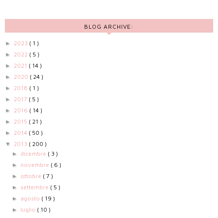
BLOG ARCHIVE:
2023
( 1 )
►
2022
( 5 )
►
2021
( 14 )
►
2020
( 24 )
►
2018
( 1 )
►
2017
( 5 )
►
2016
( 14 )
►
2015
( 21 )
►
2014
( 50 )
►
2013
( 200 )
▼
dicembre
( 3 )
►
novembre
( 6 )
►
ottobre
( 7 )
►
settembre
( 5 )
►
agosto
( 19 )
►
luglio
( 10 )
►