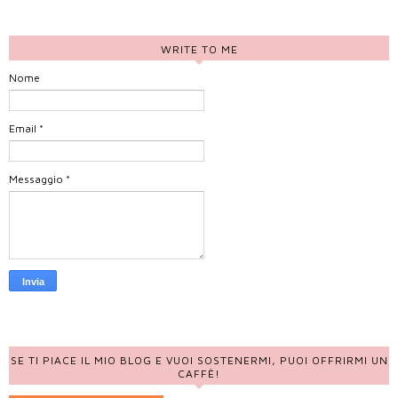
WRITE TO ME
Nome
Email
*
Messaggio
*
SE TI PIACE IL MIO BLOG E VUOI SOSTENERMI, PUOI OFFRIRMI UN
CAFFÈ!