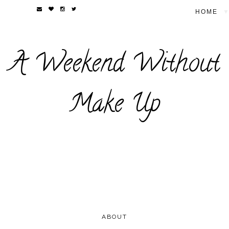
▼
A Weekend Without
Make Up
ABOUT