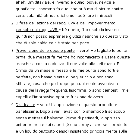
ahah. Umidità? Bè, è inverno e quindi piove, nevica e
quant'altro. Insomma fa quel che può ma di sicuro contro
certe calamità atmosferiche non può fare i miracoli!
Difesa dall'azione dei raggi UVA e dall'impoverimento
causato dai raggi UVB
= bè ripeto, l'ho usato in inverno
quindi non posso esprimere giudizi neanche su questo visto
che di sole caldo ce n'è stato ben poco!
Prevenzione delle doppie punte
= vero! Ho tagliato le punte
ormai due mesetti fa mentre ho incominciato a usare questa
maschera con la cadenza di due volte alla settimana. E
Ormai da un mese e mezzo e le mie punte sono forti e
perfette, non hanno niente di pagliericcio e non sono
sfibrate, cosa che purtroppo puntualmente avveniva a
causa dei lavaggi frequenti. Insomma, o sono cambiati i miei
capelli all'improvviso oppure funziona davvero!
Districante
= vero! L'applicazione di questo prodotto è
banalissima. Dopo averli lavati con lo shampoo li sciacquo
senza mettere il balsamo. Prima di pettinarli, lo spruzzo
uniformemente sui capelli (è uno spray anche se il prodotto
è un liquido piuttosto denso) insistendo principalmente sulle