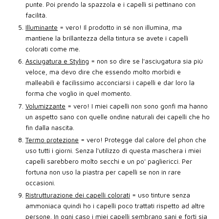
punte. Poi prendo la spazzola e i capelli si pettinano con
facilità.
Illuminante
= vero! Il prodotto in sé non illumina, ma
mantiene la brillantezza della tintura se avete i capelli
colorati come me.
Asciugatura e Styling
= non so dire se l'asciugatura sia più
veloce, ma devo dire che essendo molto morbidi e
malleabili è facilissimo acconciarsi i capelli e dar loro la
forma che voglio in quel momento.
Volumizzante
= vero! I miei capelli non sono gonfi ma hanno
un aspetto sano con quelle ondine naturali dei capelli che ho
fin dalla nascita.
Termo protezione
= vero! Protegge dal calore del phon che
uso tutti i giorni. Senza l'utilizzo di questa maschera i miei
capelli sarebbero molto secchi e un po' pagliericci. Per
fortuna non uso la piastra per capelli se non in rare
occasioni.
Ristrutturazione dei capelli colorati
= uso tinture senza
ammoniaca quindi ho i capelli poco trattati rispetto ad altre
persone. In ogni caso i miei capelli sembrano sani e forti sia