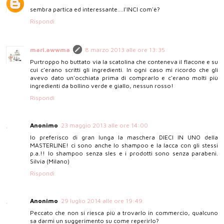
sembra partica ed interessante....l'INCI com'è?
Rispondi
mari.awwma
8 marzo 2013 alle ore 13:35
Purtroppo ho buttato via la scatolina che conteneva il flacone e su
cui c'erano scritti gli ingredienti. In ogni caso mi ricordo che gli
avevo dato un'occhiata prima di comprarlo e c'erano molti più
ingredienti da bollino verde e giallo, nessun rosso!
Rispondi
Anonimo
23 maggio 2013 alle ore 14:00
Io preferisco di gran lunga la maschera DIECI IN UNO della
MASTERLINE! ci sono anche lo shampoo e la lacca con gli stessi
p.a.!! lo shampoo senza sles e i prodotti sono senza parabeni.
Silvia (Milano)
Rispondi
Anonimo
29 luglio 2014 alle ore 19:49
Peccato che non si riesca più a trovarlo in commercio, qualcuno
sa darmi un suggerimento su come reperirlo?