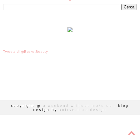
Tweets di @BasketBeauty
HTTP://WWW.AWEEKENDWITHOUTMAKEUP.COM
copyright @
a weekend without make up
. blog
design by
kotrynabassdesign