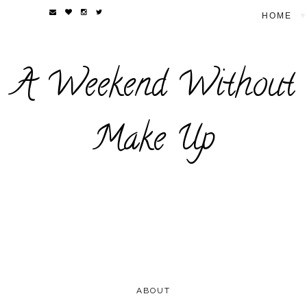
▼
A Weekend Without
Make Up
ABOUT