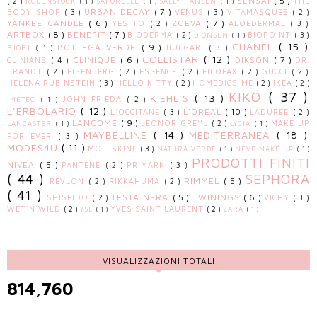
SENSAI
( 5 )
( 2 )
THE
RODENSTOCK
( 1 )
SAFORELLE
( 1 )
SALLY HANSEN
( 1 )
URBAN DECAY
( 7 )
BODY SHOP
( 3 )
VENUS
( 3 )
VITAMASQUES
( 2 )
YANKEE CANDLE
( 6 )
ZOEVA
( 7 )
YES TO
( 2 )
ALOEDERMAL
( 3 )
ARTBOX
( 8 )
BENEFIT
( 7 )
BIODERMA
( 2 )
BIOPOINT
( 3 )
BIONSEN
( 1 )
CHANEL
( 15 )
BOTTEGA VERDE
( 9 )
BULGARI
( 3 )
BJOBJ
( 1 )
COLLISTAR
( 12 )
CLINIQUE
( 6 )
DIKSON
( 7 )
CLINIANS
( 4 )
DR.
BRANDT
( 2 )
EISENBERG
( 2 )
ESSENCE
( 2 )
FILOFAX
( 2 )
GUCCI
( 2 )
HELENA RUBINSTEIN
( 3 )
HELLO KITTY
( 2 )
HOMEDICS ME
( 2 )
IKEA
( 2 )
KIKO
( 37 )
KIEHL'S
( 13 )
JOHN FRIEDA
( 2 )
IMETEC
( 1 )
L'ERBOLARIO
( 12 )
L'OREAL
( 10 )
L'OCCITANE
( 3 )
LADUREE
( 2 )
LANCOME
( 9 )
LEONOR GREYL
( 2 )
MAKE UP
LANCASTER
( 1 )
LYCIA
( 1 )
MAYBELLINE
( 14 )
MEDITERRANEA
( 18 )
FOR EVER
( 3 )
MODES4U
( 11 )
MOLESKINE
( 3 )
NATURA VERDE
( 1 )
NEVE MAKE UP
( 1 )
PRODOTTI FINITI
NIVEA
( 5 )
PANTENE
( 2 )
PRIMARK
( 3 )
( 44 )
SEPHORA
RIMMEL
( 5 )
REVLON
( 2 )
RIKKAHUMA
( 2 )
( 41 )
TESTA NERA
( 5 )
TWININGS
( 6 )
SHISEIDO
( 2 )
VICHY
( 3 )
WET'N'WILD
( 2 )
YVES SAINT LAURENT
( 2 )
YSL
( 1 )
ZARA
( 1 )
VISUALIZZAZIONI TOTALI
814,760