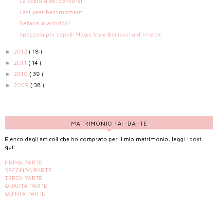
La scatola dei concorsi
Last year best moment
Befana in anticipo!
Spazzola per capelli Magic Style Bellissima di Imetec
2012
( 18 )
►
2011
( 14 )
►
2010
( 39 )
►
2009
( 38 )
►
MATRIMONIO FAI-DA-TE
Elenco degli articoli che ho comprato per il mio matrimonio, leggi i post
qui:
PRIMA PARTE
SECONDA PARTE
TERZA PARTE
QUARTA PARTE
QUINTA PARTE