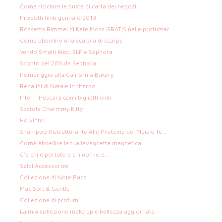
Come riciclare le buste di carta dei negozi
Prodotti finiti gennaio 2013
Rossetto Rimmel di Kate Moss GRATIS nelle profumer...
Come abbellire una scatola di scarpe
Vendo Smalti Kiko, ELF e Sephora
Sconto del 20% da Sephora
Pomeriggio alla California Bakery
Regalini di Natale in ritardo
Inter - Pescara con i biglietti vinti
Scatole Charmmy Kitty
Ho vinto!
Shampoo Ristrutturante Alle Proteine del Mais e Tè...
Come abbellire la tua lavagnetta magnetica
C'è chi è portato e chi non lo è...
Saldi Accessorize
Collezione di Note Pads
Mac Soft & Gentle
Collezione di profumi
La mia collezione make up e bellezza aggiornata