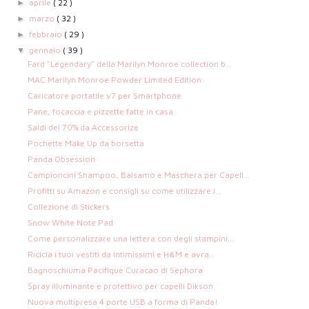
aprile
( 22 )
►
marzo
( 32 )
►
febbraio
( 29 )
►
gennaio
( 39 )
▼
Fard "Legendary" della Marilyn Monroe collection b...
MAC Marilyn Monroe Powder Limited Edition
Caricatore portatile v7 per Smartphone
Pane, focaccia e pizzette fatte in casa
Saldi del 70% da Accessorize
Pochette Make Up da borsetta
Panda Obsession
Campioncini Shampoo, Balsamo e Maschera per Capell...
Profitti su Amazon e consigli su come utilizzare i...
Collezione di Stickers
Snow White Note Pad
Come personalizzare una lettera con degli stampini...
Ricicla i tuoi vestiti da Intimissimi e H&M e avra...
Bagnoschiuma Pacifique Curacao di Sephora
Spray illuminante e protettivo per capelli Dikson
Nuova multipresa 4 porte USB a forma di Panda!