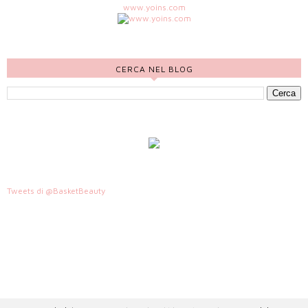
www.yoins.com
CERCA NEL BLOG
Tweets di @BasketBeauty
HTTP://WWW.AWEEKENDWITHOUTMAKEUP.COM