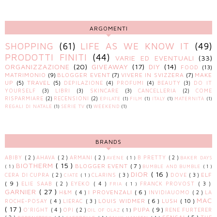
ARGOMENTI
SHOPPING
(61)
LIFE AS WE KNOW IT
(49)
PRODOTTI FINITI
(44)
VARIE ED EVENTUALI
(33)
ORGANIZZAZIONE
(20)
GIVEAWAY
(17)
DIY
(14)
FOOD
(13)
MATRIMONIO
(9)
BLOGGER EVENT
(7)
VIVERE IN SVIZZERA
(7)
MAKE
UP
(5)
TRAVEL
(5)
DEPILAZIONE
(4)
PROFUMI
(4)
BEAUTY
(3)
DO IT
YOURSELF
(3)
LIBRI
(3)
SKINCARE
(3)
CANCELLERIA
(2)
COME
RISPARMIARE
(2)
RECENSIONI
(2)
EPILATE
(1)
FILM
(1)
ITALY
(1)
MATERNITÀ
(1)
REGALI DI NATALE
(1)
SERIE TV
(1)
WEEKEND
(1)
BRANDS
ABIBY
( 2 )
AHAVA
( 2 )
ARMANI
( 2 )
B PRETTY
( 2 )
AVÈNE
( 1 )
BAKER DAYS
BIOTHERM
( 15 )
BLOGGER EVENT
( 7 )
( 1 )
BUMBLE AND BUMBLE
( 1 )
DIOR
( 16 )
ELF
CERA DI CUPRA
( 2 )
CLARINS
( 3 )
DOVE
( 3 )
CIATÈ
( 1 )
( 9 )
ELIE SAAB
( 2 )
EYEKO
( 4 )
FRANCK PROVOST
( 3 )
FRIA
( 1 )
GARNIER
( 27 )
I PROVENZALI
( 6 )
H&M
( 4 )
INVIDIAUOMO
( 2 )
LA
MAC
LOUIS WIDMER
( 6 )
LUSH
( 10 )
ROCHE-POSAY
( 4 )
LIERAC
( 3 )
( 17 )
PUPA
( 9 )
O'RIGHT
( 4 )
OPI
( 2 )
RENE FURTERER
OIL OF OLAZ
( 1 )