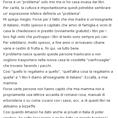
Forse è un "problema" solo mio ma io ho casa invasa dai libri.
Per carità, la cultura è importantissima quindi potrebbe sembrare
un' espressione infelice definirla un "problema".
Mi spiego meglio. Forse per il fatto che mia madre è un'insegnante
di italiano, molto spesso è capitato che amici di famiglia e vicini di
casa le chiedessero in prestito (ovviamente gratuito) i libri per i
loro figli visto che purtroppo i libri di testo sono sempre più cari.
Per sdebitarsi, molto spesso, a fine anno ci arrivavano cibarie
varie e cestini di frutta e, fin qui, va tutto bene.
Il problema nasce quando queste persone traslocano e non
vogliono trasportarsi nella nuova casa le cosidette "cianfrusaglie"
che trovano facendo i pacchi.
Così "quello lo regaliamo a quello", "quell'altra cosa la regaliamo a
quella" e "i libri li diamo all'insegnante di italiano". Eccallà, a mia
mamma.
Forse certe persone non hanno capito che mia mamma non è
propriamente una lettrice accanita di romanzi rosa, manuali di
erboristeria o su come curarsi con i sassi, ecc...e di questi libri ne
abbiamo a bizzeffe.
Così quando Amazon ha dato anche ai privati in Italia di poter
vendere, ho colto l'occasione e ne ho fatto un piccolo business!