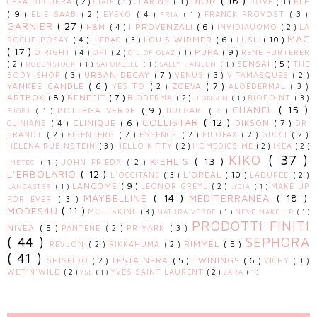
DIOR
( 16 )
ELF
CERA DI CUPRA
( 2 )
CLARINS
( 3 )
DOVE
( 3 )
CIATÈ
( 1 )
( 9 )
ELIE SAAB
( 2 )
EYEKO
( 4 )
FRANCK PROVOST
( 3 )
FRIA
( 1 )
GARNIER
( 27 )
I PROVENZALI
( 6 )
H&M
( 4 )
INVIDIAUOMO
( 2 )
LA
MAC
LOUIS WIDMER
( 6 )
LUSH
( 10 )
ROCHE-POSAY
( 4 )
LIERAC
( 3 )
( 17 )
PUPA
( 9 )
O'RIGHT
( 4 )
OPI
( 2 )
RENE FURTERER
OIL OF OLAZ
( 1 )
SENSAI
( 5 )
( 2 )
THE
RODENSTOCK
( 1 )
SAFORELLE
( 1 )
SALLY HANSEN
( 1 )
URBAN DECAY
( 7 )
BODY SHOP
( 3 )
VENUS
( 3 )
VITAMASQUES
( 2 )
YANKEE CANDLE
( 6 )
ZOEVA
( 7 )
YES TO
( 2 )
ALOEDERMAL
( 3 )
ARTBOX
( 8 )
BENEFIT
( 7 )
BIODERMA
( 2 )
BIOPOINT
( 3 )
BIONSEN
( 1 )
CHANEL
( 15 )
BOTTEGA VERDE
( 9 )
BULGARI
( 3 )
BJOBJ
( 1 )
COLLISTAR
( 12 )
CLINIQUE
( 6 )
DIKSON
( 7 )
CLINIANS
( 4 )
DR.
BRANDT
( 2 )
EISENBERG
( 2 )
ESSENCE
( 2 )
FILOFAX
( 2 )
GUCCI
( 2 )
HELENA RUBINSTEIN
( 3 )
HELLO KITTY
( 2 )
HOMEDICS ME
( 2 )
IKEA
( 2 )
KIKO
( 37 )
KIEHL'S
( 13 )
JOHN FRIEDA
( 2 )
IMETEC
( 1 )
L'ERBOLARIO
( 12 )
L'OREAL
( 10 )
L'OCCITANE
( 3 )
LADUREE
( 2 )
LANCOME
( 9 )
LEONOR GREYL
( 2 )
MAKE UP
LANCASTER
( 1 )
LYCIA
( 1 )
MAYBELLINE
( 14 )
MEDITERRANEA
( 18 )
FOR EVER
( 3 )
MODES4U
( 11 )
MOLESKINE
( 3 )
NATURA VERDE
( 1 )
NEVE MAKE UP
( 1 )
PRODOTTI FINITI
NIVEA
( 5 )
PANTENE
( 2 )
PRIMARK
( 3 )
( 44 )
SEPHORA
RIMMEL
( 5 )
REVLON
( 2 )
RIKKAHUMA
( 2 )
( 41 )
TESTA NERA
( 5 )
TWININGS
( 6 )
SHISEIDO
( 2 )
VICHY
( 3 )
WET'N'WILD
( 2 )
YVES SAINT LAURENT
( 2 )
YSL
( 1 )
ZARA
( 1 )