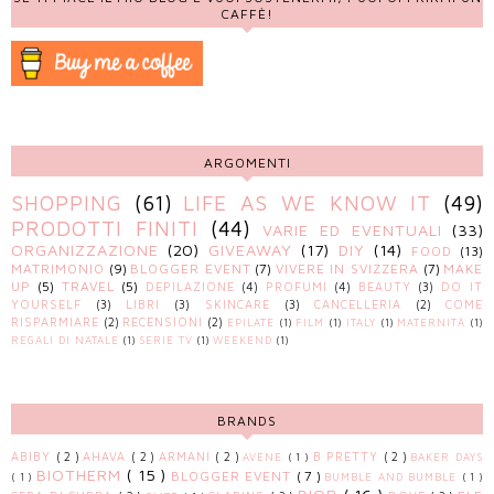
CAFFÈ!
ARGOMENTI
SHOPPING
(61)
LIFE AS WE KNOW IT
(49)
PRODOTTI FINITI
(44)
VARIE ED EVENTUALI
(33)
ORGANIZZAZIONE
(20)
GIVEAWAY
(17)
DIY
(14)
FOOD
(13)
MATRIMONIO
(9)
BLOGGER EVENT
(7)
VIVERE IN SVIZZERA
(7)
MAKE
UP
(5)
TRAVEL
(5)
DEPILAZIONE
(4)
PROFUMI
(4)
BEAUTY
(3)
DO IT
YOURSELF
(3)
LIBRI
(3)
SKINCARE
(3)
CANCELLERIA
(2)
COME
RISPARMIARE
(2)
RECENSIONI
(2)
EPILATE
(1)
FILM
(1)
ITALY
(1)
MATERNITÀ
(1)
REGALI DI NATALE
(1)
SERIE TV
(1)
WEEKEND
(1)
BRANDS
ABIBY
( 2 )
AHAVA
( 2 )
ARMANI
( 2 )
B PRETTY
( 2 )
AVÈNE
( 1 )
BAKER DAYS
BIOTHERM
( 15 )
BLOGGER EVENT
( 7 )
( 1 )
BUMBLE AND BUMBLE
( 1 )