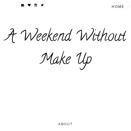
▼
A Weekend Without
Make Up
ABOUT