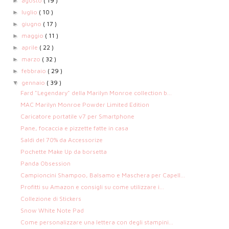
agosto
( 19 )
►
luglio
( 10 )
►
giugno
( 17 )
►
maggio
( 11 )
►
aprile
( 22 )
►
marzo
( 32 )
►
febbraio
( 29 )
►
gennaio
( 39 )
▼
Fard "Legendary" della Marilyn Monroe collection b...
MAC Marilyn Monroe Powder Limited Edition
Caricatore portatile v7 per Smartphone
Pane, focaccia e pizzette fatte in casa
Saldi del 70% da Accessorize
Pochette Make Up da borsetta
Panda Obsession
Campioncini Shampoo, Balsamo e Maschera per Capell...
Profitti su Amazon e consigli su come utilizzare i...
Collezione di Stickers
Snow White Note Pad
Come personalizzare una lettera con degli stampini...