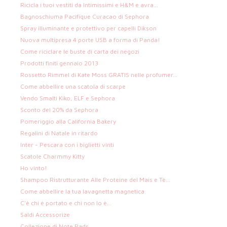
Ricicla i tuoi vestiti da Intimissimi e H&M e avra...
Bagnoschiuma Pacifique Curacao di Sephora
Spray illuminante e protettivo per capelli Dikson
Nuova multipresa 4 porte USB a forma di Panda!
Come riciclare le buste di carta dei negozi
Prodotti finiti gennaio 2013
Rossetto Rimmel di Kate Moss GRATIS nelle profumer...
Come abbellire una scatola di scarpe
Vendo Smalti Kiko, ELF e Sephora
Sconto del 20% da Sephora
Pomeriggio alla California Bakery
Regalini di Natale in ritardo
Inter - Pescara con i biglietti vinti
Scatole Charmmy Kitty
Ho vinto!
Shampoo Ristrutturante Alle Proteine del Mais e Tè...
Come abbellire la tua lavagnetta magnetica
C'è chi è portato e chi non lo è...
Saldi Accessorize
Collezione di Note Pads