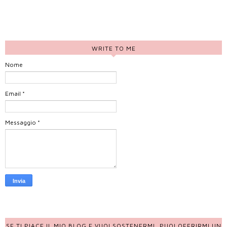
WRITE TO ME
Nome
Email
*
Messaggio
*
SE TI PIACE IL MIO BLOG E VUOI SOSTENERMI, PUOI OFFRIRMI UN