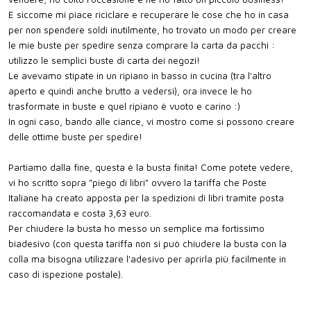
E siccome mi piace riciclare e recuperare le cose che ho in casa
per non spendere soldi inutilmente, ho trovato un modo per creare
le mie buste per spedire senza comprare la carta da pacchi :
utilizzo le semplici buste di carta dei negozi!
Le avevamo stipate in un ripiano in basso in cucina (tra l'altro
aperto e quindi anche brutto a vedersi), ora invece le ho
trasformate in buste e quel ripiano è vuoto e carino :)
In ogni caso, bando alle ciance, vi mostro come si possono creare
delle ottime buste per spedire!
Partiamo dalla fine, questa è la busta finita! Come potete vedere,
vi ho scritto sopra "piego di libri" ovvero la tariffa che Poste
Italiane ha creato apposta per la spedizioni di libri tramite posta
raccomandata e costa 3,63 euro.
Per chiudere la busta ho messo un semplice ma fortissimo
biadesivo (con questa tariffa non si può chiudere la busta con la
colla ma bisogna utilizzare l'adesivo per aprirla più facilmente in
caso di ispezione postale).