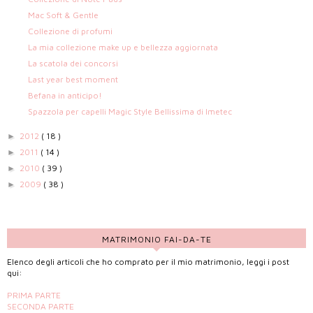
Mac Soft & Gentle
Collezione di profumi
La mia collezione make up e bellezza aggiornata
La scatola dei concorsi
Last year best moment
Befana in anticipo!
Spazzola per capelli Magic Style Bellissima di Imetec
2012
( 18 )
►
2011
( 14 )
►
2010
( 39 )
►
2009
( 38 )
►
MATRIMONIO FAI-DA-TE
Elenco degli articoli che ho comprato per il mio matrimonio, leggi i post
qui:
PRIMA PARTE
SECONDA PARTE